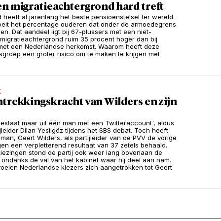
en migratieachtergrond hard treft
 heeft al jarenlang het beste pensioenstelsel ter wereld.
oeit het percentage ouderen dat onder de armoedegrens
aren. Dat aandeel ligt bij 67-plussers met een niet-
migratieachtergrond ruim 35 procent hoger dan bij
met een Nederlandse herkomst. Waarom heeft deze
sgroep een groter risico om te maken te krijgen met
?
K
trekkingskracht van Wilders en zijn
estaat maar uit één man met een Twitteraccount', aldus
leider Dilan Yesilgöz tijdens het SBS debat. Toch heeft
man, Geert Wilders, als partijleider van de PVV de vorige
gen een verpletterend resultaat van 37 zetels behaald.
iezingen stond de partij ook weer lang bovenaan de
, ondanks de val van het kabinet waar hij deel aan nam.
elen Nederlandse kiezers zich aangetrokken tot Geert