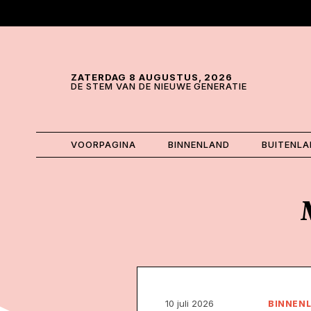
Skip and go to content
Directly to navigation
ZATERDAG 8 AUGUSTUS, 2026
DE STEM VAN DE NIEUWE GENERATIE
VOORPAGINA
BINNENLAND
BUITENL
10 juli 2026
BINNEN