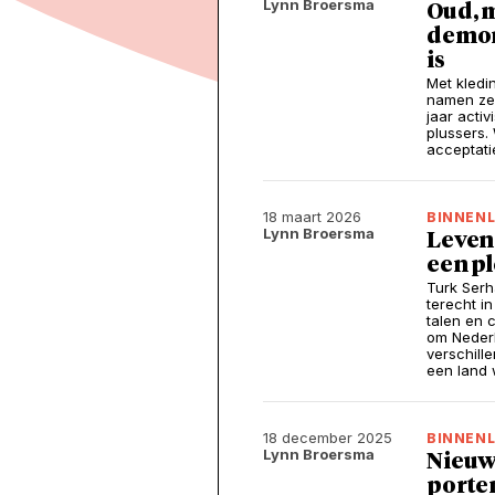
Lynn Broersma
Oud, 
demon
is
Met kledi
namen ze 
jaar activ
plussers.
acceptati
18 maart 2026
BINNEN
Lynn Broersma
Leven 
een pl
Turk Serha
terecht i
talen en 
om Nederl
verschill
een land 
18 december 2025
BINNEN
Lynn Broersma
Nieuw 
porte