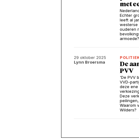
met e
Nederland
Echter gr
leeft al j
westerse 
ouderen 
bevolking
armoede
29 oktober 2025
POLITIE
Lynn Broersma
De aan
PVV
'De PVV b
VVD-partij
deze ene 
verkiezin
Deze verk
peilingen
Waarom vo
Wilders?