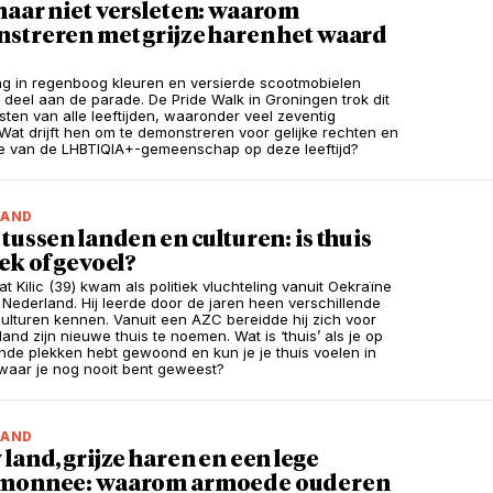
maar niet versleten: waarom
streren met grijze haren het waard
ng in regenboog kleuren en versierde scootmobielen
deel aan de parade. De Pride Walk in Groningen trok dit
isten van alle leeftijden, waaronder veel zeventig
 Wat drijft hen om te demonstreren voor gelijke rechten en
e van de LHBTIQIA+-gemeenschap op deze leeftijd?
LAND
tussen landen en culturen: is thuis
ek of gevoel?
t Kilic (39) kwam als politiek vluchteling vanuit Oekraïne
n Nederland. Hij leerde door de jaren heen verschillende
culturen kennen. Vanuit een AZC bereidde hij zich voor
and zijn nieuwe thuis te noemen. Wat is ‘thuis’ als je op
ende plekken hebt gewoond en kun je je thuis voelen in
waar je nog nooit bent geweest?
LAND
land, grijze haren en een lege
monnee: waarom armoede ouderen