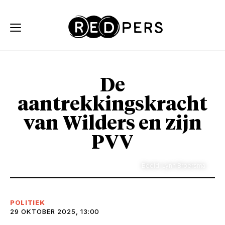
Skip and go to content
Directly to navigation
De
aantrekkingskracht
van Wilders en zijn
PVV
Beeld: Lynn Broersma
POLITIEK
29 OKTOBER 2025, 13:00