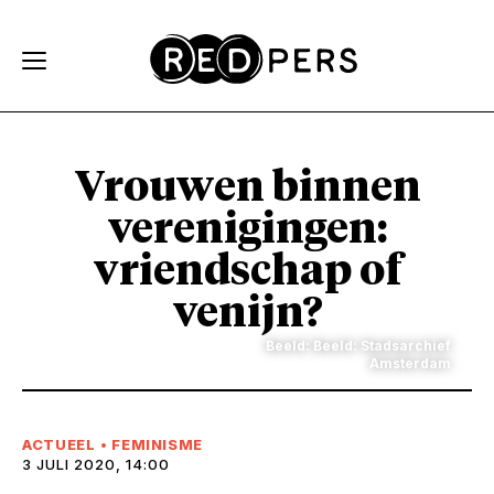
Skip and go to content
Directly to navigation
Vrouwen binnen
verenigingen:
vriendschap of
venijn?
Beeld: Beeld: Stadsarchief
Amsterdam
ACTUEEL
•
FEMINISME
3 JULI 2020, 14:00