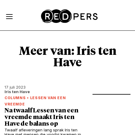
Skip and go to content
Directly to navigation
Meer van: Iris ten
Have
17 juli 2023
Iris ten Have
COLUMNS
•
LESSEN VAN EEN
VREEMDE
Na twaalf Lessen van een
vreemde maakt Iris ten
Have de balans op
Twaalf afleveringen lang sprak Iris ten
Have met mensen die voorbij kwamen in