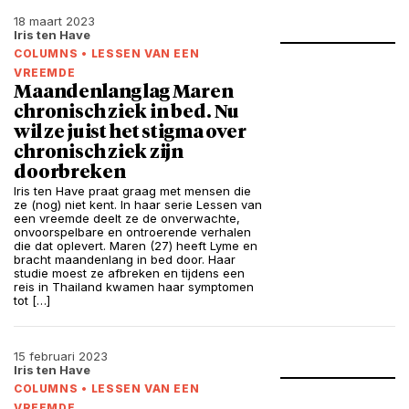
18 maart 2023
Iris ten Have
COLUMNS
•
LESSEN VAN EEN
VREEMDE
Maandenlang lag Maren
chronisch ziek in bed. Nu
wil ze juist het stigma over
chronisch ziek zijn
doorbreken
Iris ten Have praat graag met mensen die
ze (nog) niet kent. In haar serie Lessen van
een vreemde deelt ze de onverwachte,
onvoorspelbare en ontroerende verhalen
die dat oplevert. Maren (27) heeft Lyme en
bracht maandenlang in bed door. Haar
studie moest ze afbreken en tijdens een
reis in Thailand kwamen haar symptomen
tot […]
15 februari 2023
Iris ten Have
COLUMNS
•
LESSEN VAN EEN
VREEMDE