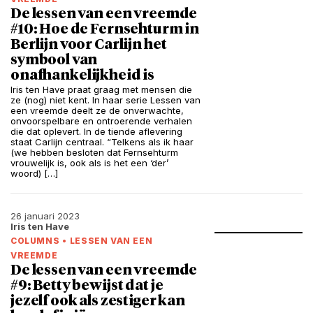
De lessen van een vreemde
#10: Hoe de Fernsehturm in
Berlijn voor Carlijn het
symbool van
onafhankelijkheid is
Iris ten Have praat graag met mensen die
ze (nog) niet kent. In haar serie Lessen van
een vreemde deelt ze de onverwachte,
onvoorspelbare en ontroerende verhalen
die dat oplevert. In de tiende aflevering
staat Carlijn centraal. “Telkens als ik haar
(we hebben besloten dat Fernsehturm
vrouwelijk is, ook als is het een ‘der’
woord) […]
26 januari 2023
Iris ten Have
COLUMNS
•
LESSEN VAN EEN
VREEMDE
De lessen van een vreemde
#9: Betty bewijst dat je
jezelf ook als zestiger kan