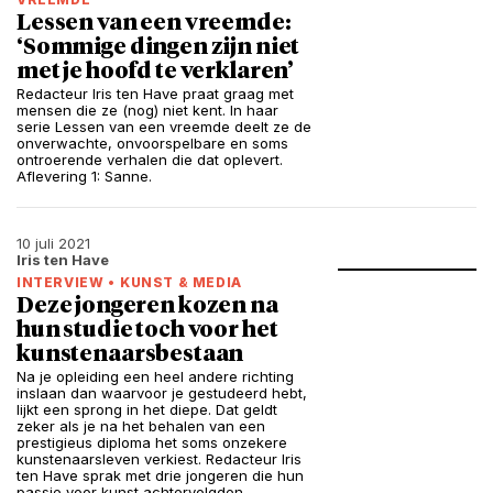
Lessen van een vreemde:
‘Sommige dingen zijn niet
met je hoofd te verklaren’
Redacteur Iris ten Have praat graag met
mensen die ze (nog) niet kent. In haar
serie Lessen van een vreemde deelt ze de
onverwachte, onvoorspelbare en soms
ontroerende verhalen die dat oplevert.
Aflevering 1: Sanne.
10 juli 2021
Iris ten Have
INTERVIEW
•
KUNST & MEDIA
Deze jongeren kozen na
hun studie toch voor het
kunstenaarsbestaan
Na je opleiding een heel andere richting
inslaan dan waarvoor je gestudeerd hebt,
lijkt een sprong in het diepe. Dat geldt
zeker als je na het behalen van een
prestigieus diploma het soms onzekere
kunstenaarsleven verkiest. Redacteur Iris
ten Have sprak met drie jongeren die hun
passie voor kunst achtervolgden.