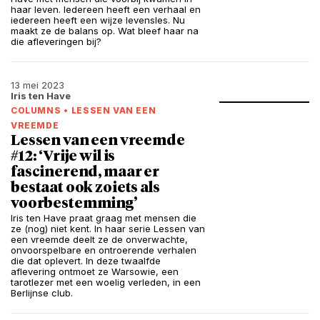
haar leven. Iedereen heeft een verhaal en
iedereen heeft een wijze levensles. Nu
maakt ze de balans op. Wat bleef haar na
die afleveringen bij?
13 mei 2023
Iris ten Have
COLUMNS
•
LESSEN VAN EEN
VREEMDE
Lessen van een vreemde
#12: ‘Vrije wil is
fascinerend, maar er
bestaat ook zoiets als
voorbestemming’
Iris ten Have praat graag met mensen die
ze (nog) niet kent. In haar serie Lessen van
een vreemde deelt ze de onverwachte,
onvoorspelbare en ontroerende verhalen
die dat oplevert. In deze twaalfde
aflevering ontmoet ze Warsowie, een
tarotlezer met een woelig verleden, in een
Berlijnse club.