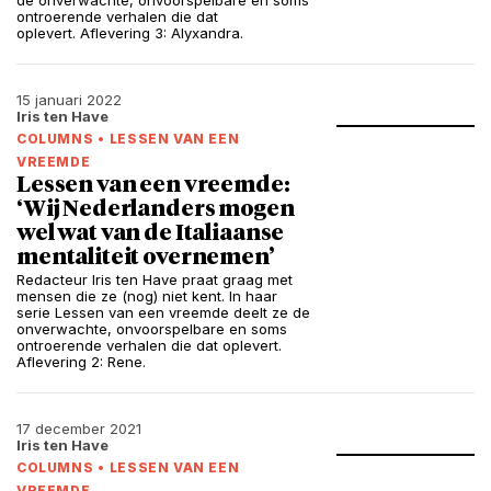
de onverwachte, onvoorspelbare en soms
ontroerende verhalen die dat
oplevert. Aflevering 3: Alyxandra.
15 januari 2022
Iris ten Have
COLUMNS
•
LESSEN VAN EEN
VREEMDE
Lessen van een vreemde:
‘Wij Nederlanders mogen
wel wat van de Italiaanse
mentaliteit overnemen’
Redacteur Iris ten Have praat graag met
mensen die ze (nog) niet kent. In haar
serie Lessen van een vreemde deelt ze de
onverwachte, onvoorspelbare en soms
ontroerende verhalen die dat oplevert.
Aflevering 2: Rene.
17 december 2021
Iris ten Have
COLUMNS
•
LESSEN VAN EEN
VREEMDE