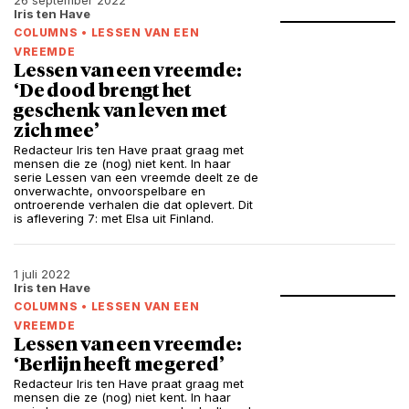
26 september 2022
Iris ten Have
COLUMNS
•
LESSEN VAN EEN
VREEMDE
Lessen van een vreemde:
‘De dood brengt het
geschenk van leven met
zich mee’
Redacteur Iris ten Have praat graag met
mensen die ze (nog) niet kent. In haar
serie Lessen van een vreemde deelt ze de
onverwachte, onvoorspelbare en
ontroerende verhalen die dat oplevert. Dit
is aflevering 7: met Elsa uit Finland.
1 juli 2022
Iris ten Have
COLUMNS
•
LESSEN VAN EEN
VREEMDE
Lessen van een vreemde:
‘Berlijn heeft me gered’
Redacteur Iris ten Have praat graag met
mensen die ze (nog) niet kent. In haar