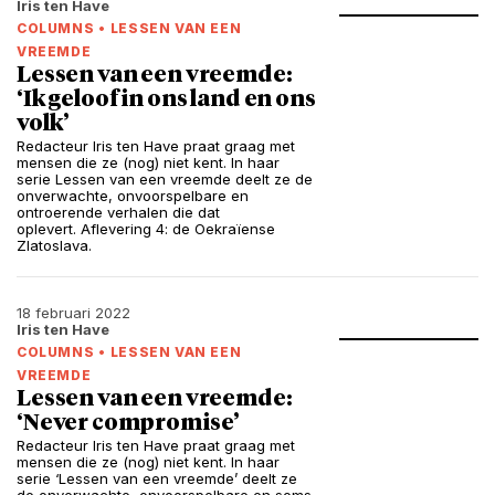
Iris ten Have
COLUMNS
•
LESSEN VAN EEN
VREEMDE
Lessen van een vreemde:
‘Ik geloof in ons land en ons
volk’
Redacteur Iris ten Have praat graag met
mensen die ze (nog) niet kent. In haar
serie Lessen van een vreemde deelt ze de
onverwachte, onvoorspelbare en
ontroerende verhalen die dat
oplevert. Aflevering 4: de Oekraïense
Zlatoslava.
18 februari 2022
Iris ten Have
COLUMNS
•
LESSEN VAN EEN
VREEMDE
Lessen van een vreemde:
‘Never compromise’
Redacteur Iris ten Have praat graag met
mensen die ze (nog) niet kent. In haar
serie ‘Lessen van een vreemde’ deelt ze