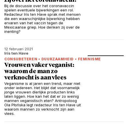
zij over het coronavaccin?
Bij de discussie over het coronavaccin
spelen eventuele bijwerkingen een rol.
Redacteur Iris ten Have sprak met mensen
die een waarschijnlijke bijwerking hebben
ervaren van het vaccin tegen de
Mexicaanse griep. Hoe denken zij over de
inenting?
12 februari 2021
Iris ten Have
CONSUBETEREN
•
DUURZAAMHEID
•
FEMINISME
Vrouwen vaker veganist:
waarom de man zo
verknocht is aan vlees
Veganisme is al jaren een trend, maar niet
onder iedereen. Het blijkt dat voornamelijk
jonge vrouwen dierlijke producten links
laten liggen. Hoe kan het dat er zo weinig
mannen veganistisch eten? Antropoloog
Ola Płońska legt redacteur Iris ten Have uit
waarom mannen zo verknocht zijn aan
vlees.