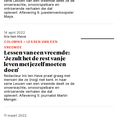
serie Lessen van een vreemde deelt ze de
onverwachte, onvoorspelbare en
ontroerende verhalen die dat
oplevert. Aflevering 6: juwelenverkoopster
Maya.
14 april 2022
Iris ten Have
COLUMNS
•
LESSEN VAN EEN
VREEMDE
Lessen van een vreemde:
‘Je zult het de rest van je
leven met jezelf moeten
doen’
Redacteur Iris ten Have praat graag met
mensen die ze (nog) niet kent. In haar
serie Lessen van een vreemde deelt ze de
onverwachte, onvoorspelbare en
ontroerende verhalen die dat
oplevert. Aflevering 5: journalist Martin
Menger.
11 maart 2022