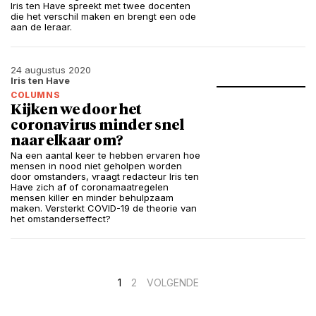
Iris ten Have spreekt met twee docenten
die het verschil maken en brengt een ode
aan de leraar.
24 augustus 2020
Iris ten Have
COLUMNS
Kijken we door het
coronavirus minder snel
naar elkaar om?
Na een aantal keer te hebben ervaren hoe
mensen in nood niet geholpen worden
door omstanders, vraagt redacteur Iris ten
Have zich af of coronamaatregelen
mensen killer en minder behulpzaam
maken. Versterkt COVID-19 de theorie van
het omstanderseffect?
Berichten
1
2
VOLGENDE
paginering