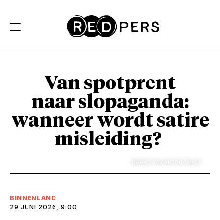
Skip and go to content
Directly to navigation
Van spotprent
naar slopaganda:
wanneer wordt satire
misleiding?
Beeld: Vincent de Groot
BINNENLAND
29 JUNI 2026, 9:00