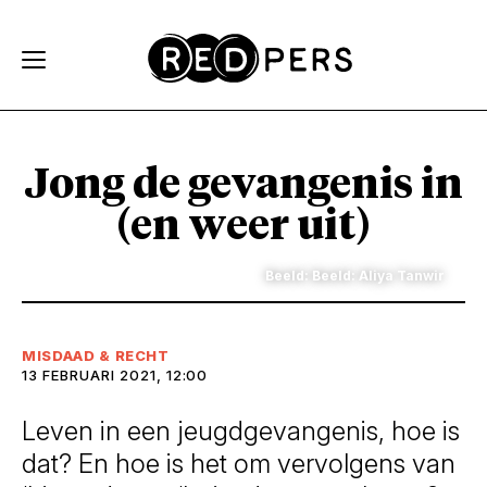
Skip and go to content
Directly to navigation
Jong de gevangenis in
(en weer uit)
Beeld: Beeld: Aliya Tanwir
MISDAAD & RECHT
13 FEBRUARI 2021, 12:00
Leven in een jeugdgevangenis, hoe is
dat? En hoe is het om vervolgens van