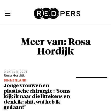
Skip and go to content
Directly to navigation
Meer van: Rosa
Hordijk
9 oktober 2021
Rosa Hordijk
BINNENLAND
Jonge vrouwen en
plastische chirurgie : ‘Soms
kijk ik naar die littekens en
denk ik: shit, wat heb ik
gedaan?’