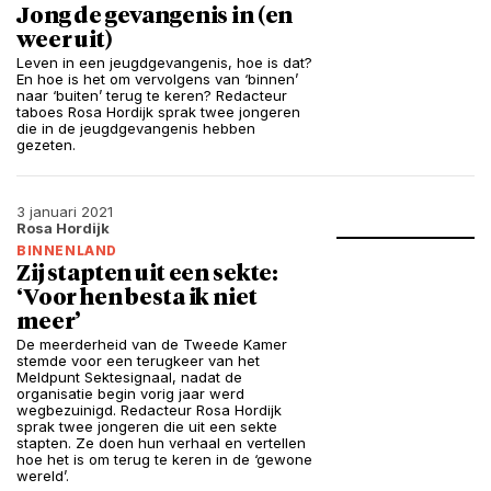
Jong de gevangenis in (en
weer uit)
Leven in een jeugdgevangenis, hoe is dat?
En hoe is het om vervolgens van ‘binnen’
naar ‘buiten’ terug te keren? Redacteur
taboes Rosa Hordijk sprak twee jongeren
die in de jeugdgevangenis hebben
gezeten.
3 januari 2021
Rosa Hordijk
BINNENLAND
Zij stapten uit een sekte:
‘Voor hen besta ik niet
meer’
De meerderheid van de Tweede Kamer
stemde voor een terugkeer van het
Meldpunt Sektesignaal, nadat de
organisatie begin vorig jaar werd
wegbezuinigd. Redacteur Rosa Hordijk
sprak twee jongeren die uit een sekte
stapten. Ze doen hun verhaal en vertellen
hoe het is om terug te keren in de ‘gewone
wereld’.