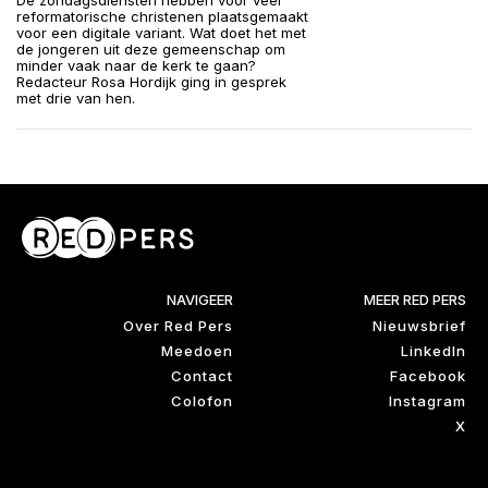
De zondagsdiensten hebben voor veel
reformatorische christenen plaatsgemaakt
voor een digitale variant. Wat doet het met
de jongeren uit deze gemeenschap om
minder vaak naar de kerk te gaan?
Redacteur Rosa Hordijk ging in gesprek
met drie van hen.
NAVIGEER
MEER RED PERS
Over Red Pers
Nieuwsbrief
Meedoen
LinkedIn
Contact
Facebook
Colofon
Instagram
X