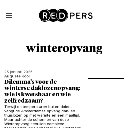
Skip and go to content
Directly to navigation
winteropvang
25 januari 2025
Auguste Kool
Dilemma’s voor de
winterse daklozenopvang:
wie is kwetsbaar en wie
zelfredzaam?
Terwijl de temperaturen buiten dalen,
vangt de Amsterdamse opvang dak- en
thuislozen op met warmte en een maaltijd.
Maar achter de schermen van deze
Winteropvang schuilen complexe