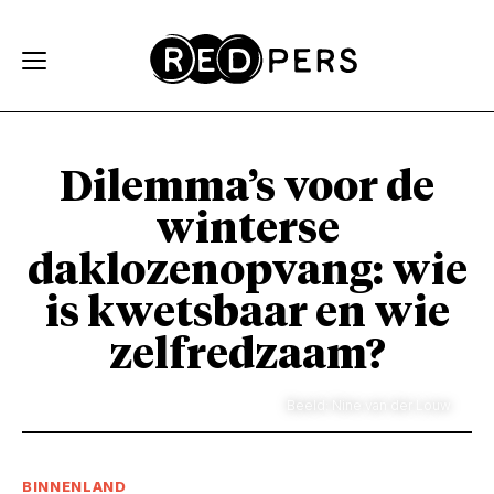
Skip and go to content
Directly to navigation
Dilemma’s voor de
winterse
daklozenopvang: wie
is kwetsbaar en wie
zelfredzaam?
Beeld: Nine van der Louw
BINNENLAND