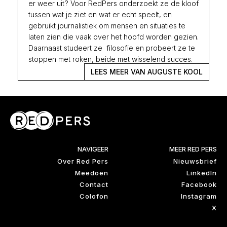
er weer uit? Voor RedPers onderzoekt ze de kloof
tussen wat je ziet en wat er echt speelt, en
gebruikt journalistiek om mensen en situaties te
laten zien die vaak over het hoofd worden gezien.
Daarnaast studeert ze filosofie en probeert ze te
stoppen met roken, beide met wisselend succes.
LEES MEER VAN AUGUSTE KOOL
NAVIGEER
MEER RED PERS
Over Red Pers
Nieuwsbrief
Meedoen
LinkedIn
Contact
Facebook
Colofon
Instagram
X