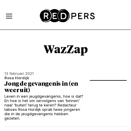
Skip and go to content
Directly to navigation
WazZap
13 februari 2021
Rosa Hordijk
Jong de gevangenis in (en
weer uit)
Leven in een jeugdgevangenis, hoe is dat?
En hoe is het om vervolgens van ‘binnen’
naar ‘buiten’ terug te keren? Redacteur
taboes Rosa Hordijk sprak twee jongeren
die in de jeugdgevangenis hebben
gezeten.