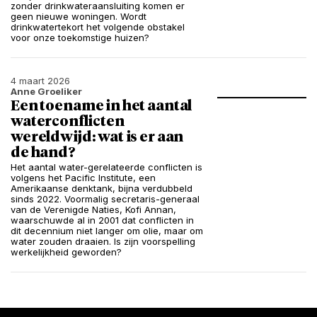
zonder drinkwateraansluiting komen er
geen nieuwe woningen. Wordt
drinkwatertekort het volgende obstakel
voor onze toekomstige huizen?
4 maart 2026
Anne Groeliker
Een toename in het aantal
waterconflicten
wereldwijd: wat is er aan
de hand?
Het aantal water-gerelateerde conflicten is
volgens het Pacific Institute, een
Amerikaanse denktank, bijna verdubbeld
sinds 2022. Voormalig secretaris-generaal
van de Verenigde Naties, Kofi Annan,
waarschuwde al in 2001 dat conflicten in
dit decennium niet langer om olie, maar om
water zouden draaien. Is zijn voorspelling
werkelijkheid geworden?