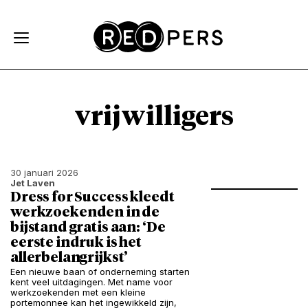
Skip and go to content
Directly to navigation
vrijwilligers
30 januari 2026
Jet Laven
Dress for Success kleedt
werkzoekenden in de
bijstand gratis aan: ‘De
eerste indruk is het
allerbelangrijkst’
Een nieuwe baan of onderneming starten
kent veel uitdagingen. Met name voor
werkzoekenden met een kleine
portemonnee kan het ingewikkeld zijn,