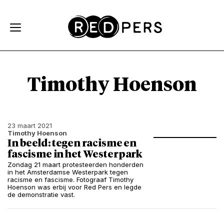
Skip and go to content
Directly to navigation
Timothy Hoenson
23 maart 2021
Timothy Hoenson
In beeld: tegen racisme en
fascisme in het Westerpark
Zondag 21 maart protesteerden honderden
in het Amsterdamse Westerpark tegen
racisme en fascisme. Fotograaf Timothy
Hoenson was erbij voor Red Pers en legde
de demonstratie vast.