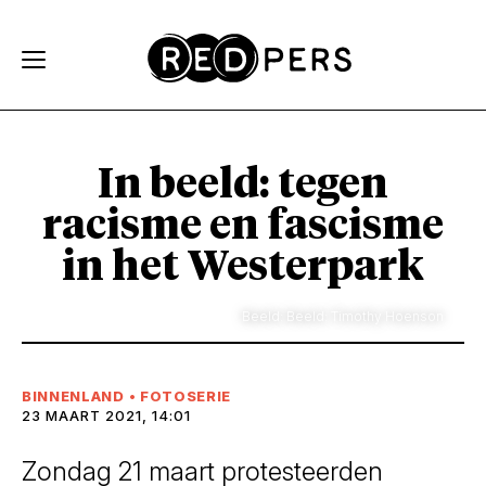
Skip and go to content
Directly to navigation
In beeld: tegen
racisme en fascisme
in het Westerpark
Beeld: Beeld: Timothy Hoenson
BINNENLAND
•
FOTOSERIE
23 MAART 2021, 14:01
Zondag 21 maart protesteerden