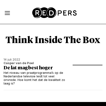
Skip and go to content
Directly to navigation
Think Inside The Box
14 juli 2022
Caspar van de Poel
De lat mag best hoger
Het niveau van praatprogramma’s op de
Nederlandse televisie leidt tot veel
onvrede. Hoe komt het dat de kwaliteit zo
laag is?