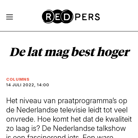
Skip and go to content
Directly to navigation
De lat mag best hoger
COLUMNS
14 JULI 2022, 14:00
Het niveau van praatprogramma’s op
de Nederlandse televisie leidt tot veel
onvrede. Hoe komt het dat de kwaliteit
zo laag is? De Nederlandse talkshow
is een fascinerend iets. Een ware