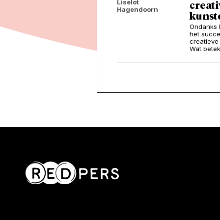
Liselot
creati
Hagendoorn
kunst
Ondanks h
het succe
creatieve
Wat betek