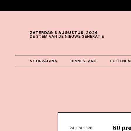
Skip and go to content
Directly to navigation
ZATERDAG 8 AUGUSTUS, 2026
DE STEM VAN DE NIEUWE GENERATIE
VOORPAGINA
BINNENLAND
BUITENL
80 pro
24 juni 2026