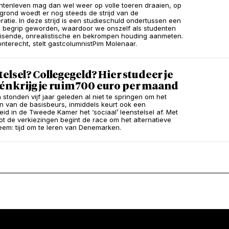
ntenleven mag dan wel weer op volle toeren draaien, op
grond woedt er nog steeds de strijd van de
atie. In deze strijd is een studieschuld ondertussen een
begrip geworden, waardoor we onszelf als studenten
isende, onrealistische en bekrompen houding aanmeten.
 onterecht, stelt gastcolumnistPim Molenaar.
elsel? Collegegeld? Hier studeer je
 én krijg je ruim 700 euro per maand
 stonden vijf jaar geleden al niet te springen om het
n van de basisbeurs, inmiddels keurt ook een
id in de Tweede Kamer het ‘sociaal’ leenstelsel af. Met
tot de verkiezingen begint de race om het alternatieve
teem: tijd om te leren van Denemarken.