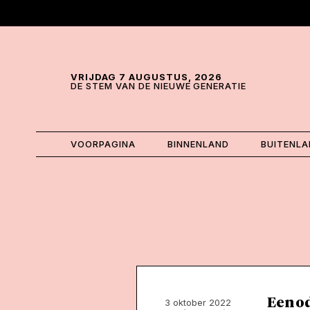
Skip and go to content
Directly to navigation
VRIJDAG 7 AUGUSTUS, 2026
DE STEM VAN DE NIEUWE GENERATIE
VOORPAGINA
BINNENLAND
BUITENL
Een o
3 oktober 2022