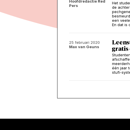
Hoofdredactie Red
Het stude
Pers
de achter
pechgener
besmeurd 
een veele
En dat is
Leenst
25 februari 2020
Max van Geuns
gratis
Studenten
afschaffe
meerderhe
één jaar 
stufi-sys