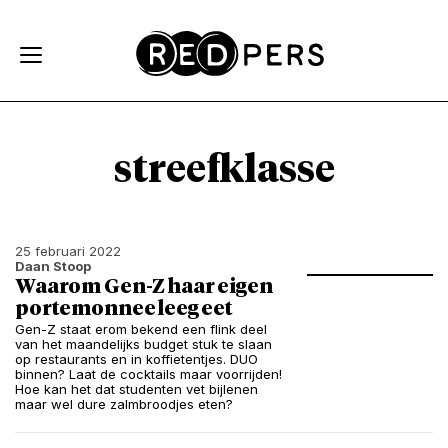
Skip and go to content
Directly to navigation
streefklasse
25 februari 2022
Daan Stoop
Waarom Gen-Z haar eigen
portemonnee leeg eet
Gen-Z staat erom bekend een flink deel
van het maandelijks budget stuk te slaan
op restaurants en in koffietentjes. DUO
binnen? Laat de cocktails maar voorrijden!
Hoe kan het dat studenten vet bijlenen
maar wel dure zalmbroodjes eten?