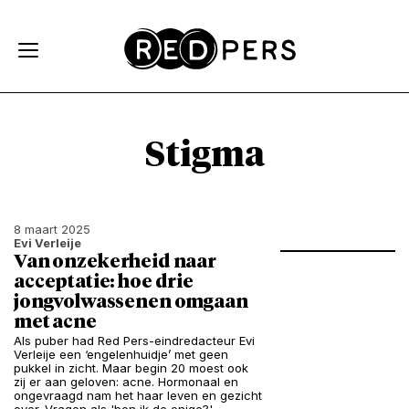
Skip and go to content
Directly to navigation
Stigma
8 maart 2025
Evi Verleije
Van onzekerheid naar
acceptatie: hoe drie
jongvolwassenen omgaan
met acne
Als puber had Red Pers-eindredacteur Evi
Verleije een ‘engelenhuidje’ met geen
pukkel in zicht. Maar begin 20 moest ook
zij er aan geloven: acne. Hormonaal en
ongevraagd nam het haar leven en gezicht