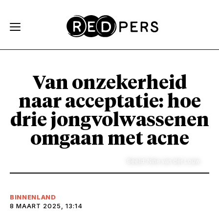
Skip and go to content
Directly to navigation
Van onzekerheid
naar acceptatie: hoe
drie jongvolwassenen
omgaan met acne
Beeld: Nine van der Louw
BINNENLAND
8 MAART 2025, 13:14