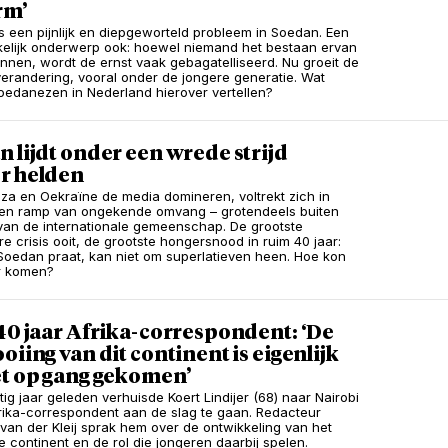
rm’
s een pijnlijk en diepgeworteld probleem in Soedan. Een
lijk onderwerp ook: hoewel niemand het bestaan ervan
nnen, wordt de ernst vaak gebagatelliseerd. Nu groeit de
erandering, vooral onder de jongere generatie. Wat
edanezen in Nederland hierover vertellen?
 lijdt onder een wrede strijd
r helden
aza en Oekraïne de media domineren, voltrekt zich in
en ramp van ongekende omvang – grotendeels buiten
 van de internationale gemeenschap. De grootste
e crisis ooit, de grootste hongersnood in ruim 40 jaar:
Soedan praat, kan niet om superlatieven heen. Hoe kon
r komen?
40 jaar Afrika-correspondent: ‘De
oiing van dit continent is eigenlijk
et op gang gekomen’
tig jaar geleden verhuisde Koert Lindijer (68) naar Nairobi
rika-correspondent aan de slag te gaan. Redacteur
van der Kleij sprak hem over de ontwikkeling van het
e continent en de rol die jongeren daarbij spelen.