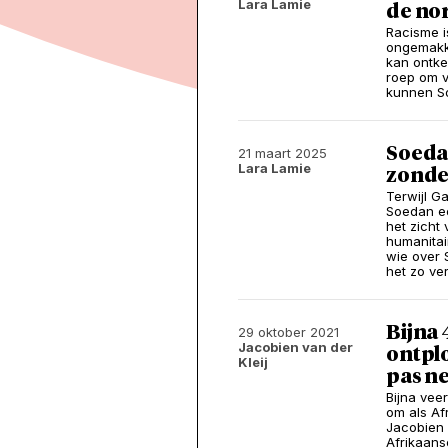
Lara Lamie
de no
Racisme i
ongemakke
kan ontke
roep om v
kunnen So
Soedan
21 maart 2025
Lara Lamie
zonde
Terwijl G
Soedan e
het zicht
humanitair
wie over 
het zo ve
Bijna 
29 oktober 2021
Jacobien van der
ontplo
Kleij
pas n
Bijna veer
om als Af
Jacobien 
Afrikaans