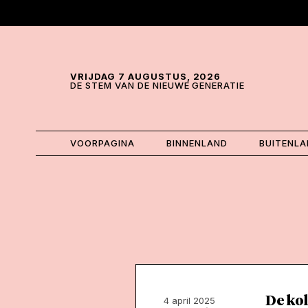
Skip and go to content
Directly to navigation
VRIJDAG 7 AUGUSTUS, 2026
DE STEM VAN DE NIEUWE GENERATIE
VOORPAGINA
BINNENLAND
BUITENL
De kol
4 april 2025