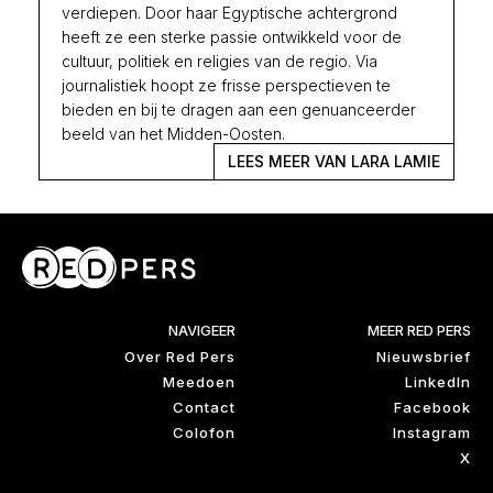
verdiepen. Door haar Egyptische achtergrond
heeft ze een sterke passie ontwikkeld voor de
cultuur, politiek en religies van de regio. Via
journalistiek hoopt ze frisse perspectieven te
bieden en bij te dragen aan een genuanceerder
beeld van het Midden-Oosten.
LEES MEER VAN LARA LAMIE
NAVIGEER
MEER RED PERS
Over Red Pers
Nieuwsbrief
Meedoen
LinkedIn
Contact
Facebook
Colofon
Instagram
X