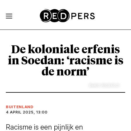
Skip and go to content
Directly to navigation
De koloniale erfenis
in Soedan: ‘racisme is
de norm’
Beeld: Alicia Koch
BUITENLAND
4 APRIL 2025, 13:00
Racisme is een pijnlijk en