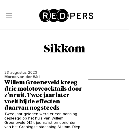
Skip and go to content
Directly to navigation
Sikkom
23 augustus 2023
Marco van der Wal
Willem Groeneveld kreeg
drie molotovcocktails door
z’n ruit. Twee jaar later
voelt hij de effecten
daarvan nog steeds
Twee jaar geleden werd er een aanslag
gepleegd op het huis van Willem
Groeneveld (42), journalist en oprichter
van het Groningse stadsblog Sikkom. Diep