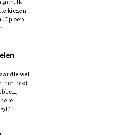
egen. Ik
ute kiezen
n. Op een
n
gelen
aar die wel
n hen niet
hebben,
ndere
gd.’