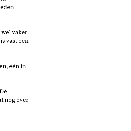
eneden
 wel vaker
is vast een
en, één in
 De
at nog over