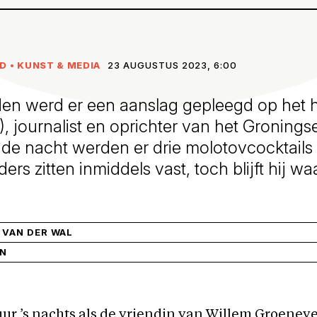
ND
•
KUNST & MEDIA
23 AUGUSTUS 2023, 6:00
den werd er een aanslag gepleegd op het 
, journalist en oprichter van het Gronings
 de nacht werden er drie molotovcocktails
ers zitten inmiddels vast, toch blijft hij w
VAN DER WAL
IN
 uur ’s nachts als de vriendin van Willem Groenev