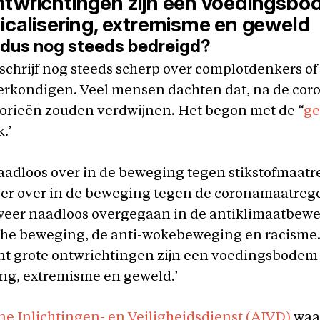
ntwrichtingen zijn een voedingsb
icalisering, extremisme en geweld
 dus nog steeds bedreigd?
k schrijf nog steeds scherp over complotdenkers 
erkondigen. Veel mensen dachten dat, na de coro
orieën zouden verdwijnen. Het begon met de “
ge
.’
aadloos over in de beweging tegen stikstofmaat
er over in de beweging tegen de coronamaatregel
weer naadloos overgegaan in de antiklimaatbewe
che beweging, de anti-wokebeweging en racisme. 
nt grote ontwrichtingen zijn een voedingsbodem
ing, extremisme en geweld.’
e Inlichtingen- en Veiligheidsdienst (AIVD)
waa