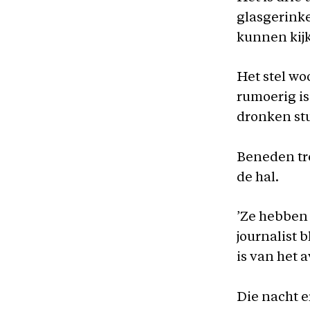
glasgerinke
kunnen kijk
Het stel wo
rumoerig is
dronken stu
Beneden tre
de hal.
’Ze hebben 
journalist 
is van het 
Die nacht er