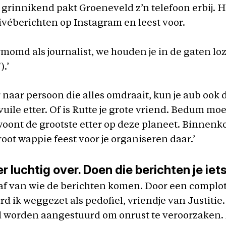
 grinnikend pakt Groeneveld z’n telefoon erbij. Hi
rivéberichten op Instagram en leest voor.
ermomd als journalist, we houden je in de gaten loz
).’
ar naar persoon die alles omdraait, kun je aub ook 
vuile etter. Of is Rutte je grote vriend. Bedum moe
oont de grootste etter op deze planeet. Binnenk
oot wappie feest voor je organiseren daar.’
er luchtig over. Doen die berichten je iet
af van wie de berichten komen. Door een complo
d ik weggezet als pedofiel, vriendje van Justitie.
d worden aangestuurd om onrust te veroorzaken.