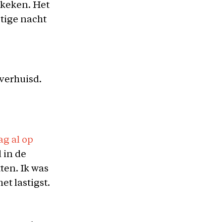
ekeken. Het
tige nacht
 verhuisd.
ag al op
d in de
ten. Ik was
et lastigst.