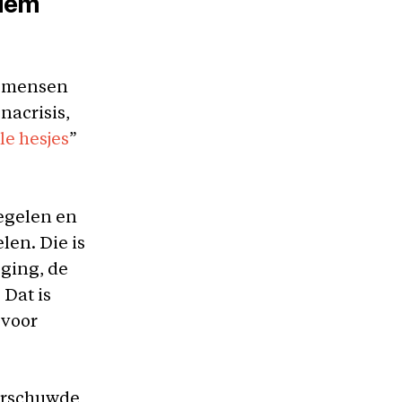
odem
of mensen
nacrisis,
le hesjes
”
regelen en
en. Die is
ging, de
Dat is
 voor
rschuwde