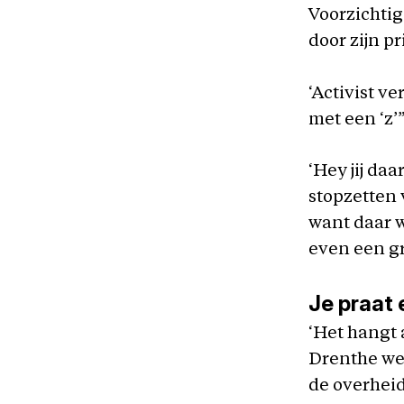
Voorzichtig
door zijn p
‘Activist v
met een ‘z’”
‘Hey jij da
stopzetten 
want daar w
even een gr
Je praat 
‘Het hangt 
Drenthe wer
de overhei