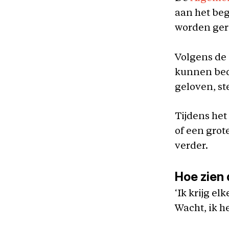
aan het beg
worden ger
Volgens de
kunnen bed
geloven, st
Tijdens het
of een grot
verder.
Hoe zien 
‘Ik krijg e
Wacht, ik he