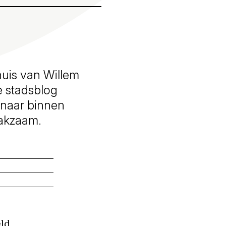
huis van Willem
e stadsblog
 naar binnen
aakzaam.
eld