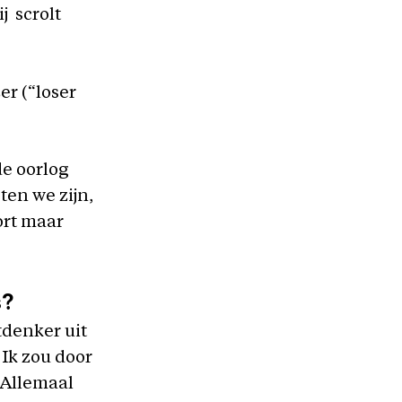
j scrolt
er (“loser
de oorlog
ten we zijn,
ort maar
s?
tdenker uit
 Ik zou door
 Allemaal