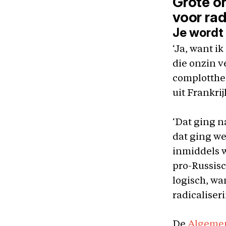
Grote o
voor rad
Je wordt
‘Ja, want i
die onzin v
complotthe
uit Frankrijk
‘Dat ging n
dat ging we
inmiddels 
pro-Russis
logisch, wa
radicaliser
De
Algemen