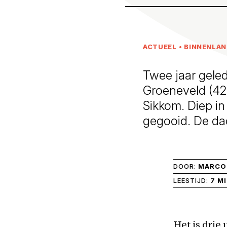
ACTUEEL
•
BINNENLA
Twee jaar gele
Groeneveld (42)
Sikkom. Diep in
gegooid. De dad
DOOR:
MARCO 
LEESTIJD:
7 M
Het is drie