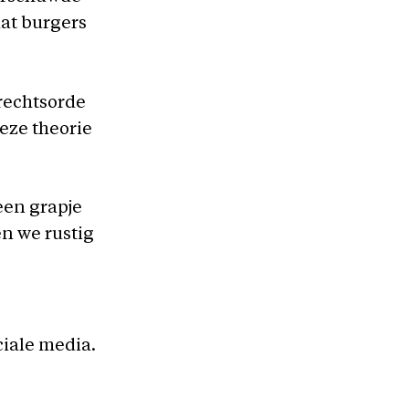
dat burgers
rechtsorde
eze theorie
een grapje
en we rustig
ciale media.