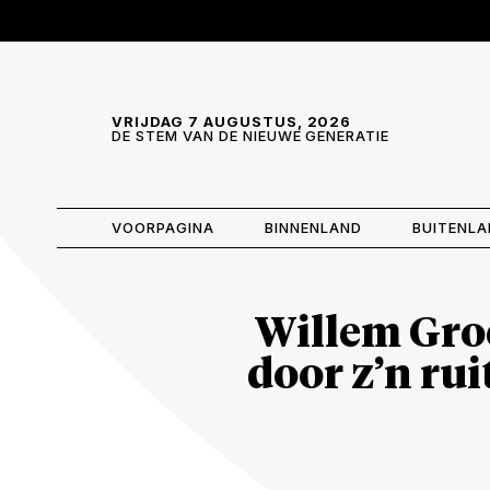
Skip and go to content
Directly to navigation
VRIJDAG 7 AUGUSTUS, 2026
DE STEM VAN DE NIEUWE GENERATIE
VOORPAGINA
BINNENLAND
BUITENL
Willem Groe
door z’n rui