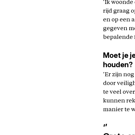
‘Ik woonde 
rijd graag 
en op een a
gegeven mom
bepalende f
Moet je j
houden?
‘Er zijn no
door veilig
te veel ove
kunnen rek
manier te w
‘’