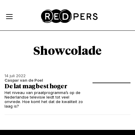
Skip and go to content
Directly to navigation
Showcolade
14 juli 2022
Caspar van de Poel
De lat mag best hoger
Het niveau van praatprogramma’s op de
Nederlandse televisie leidt tot veel
onvrede. Hoe komt het dat de kwaliteit zo
laag is?