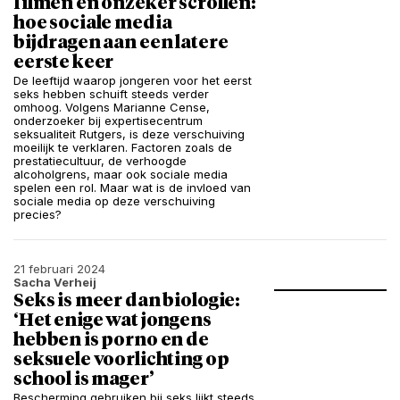
filmen en onzeker scrollen:
hoe sociale media
bijdragen aan een latere
eerste keer
De leeftijd waarop jongeren voor het eerst
seks hebben schuift steeds verder
omhoog. Volgens Marianne Cense,
onderzoeker bij expertisecentrum
seksualiteit Rutgers, is deze verschuiving
moeilijk te verklaren. Factoren zoals de
prestatiecultuur, de verhoogde
alcoholgrens, maar ook sociale media
spelen een rol. Maar wat is de invloed van
sociale media op deze verschuiving
precies?
21 februari 2024
Sacha Verheij
Seks is meer dan biologie:
‘Het enige wat jongens
hebben is porno en de
seksuele voorlichting op
school is mager’
Bescherming gebruiken bij seks lijkt steeds