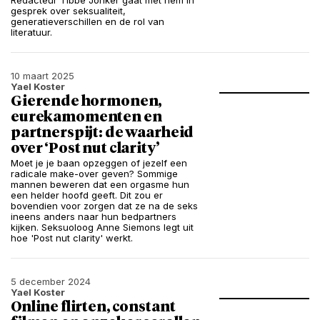
Redacteur Tibbe Jonker gaat met hem in
gesprek over seksualiteit,
generatieverschillen en de rol van
literatuur.
10 maart 2025
Yael Koster
Gierende hormonen,
eurekamomenten en
partnerspijt: de waarheid
over ‘Post nut clarity’
Moet je je baan opzeggen of jezelf een
radicale make-over geven? Sommige
mannen beweren dat een orgasme hun
een helder hoofd geeft. Dit zou er
bovendien voor zorgen dat ze na de seks
ineens anders naar hun bedpartners
kijken. Seksuoloog Anne Siemons legt uit
hoe 'Post nut clarity' werkt.
5 december 2024
Yael Koster
Online flirten, constant