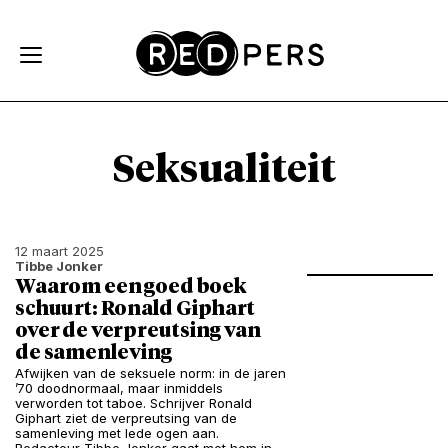
Skip and go to content
Directly to navigation
Seksualiteit
12 maart 2025
Tibbe Jonker
Waarom een goed boek
schuurt: Ronald Giphart
over de verpreutsing van
de samenleving
Afwijken van de seksuele norm: in de jaren
’70 doodnormaal, maar inmiddels
verworden tot taboe. Schrijver Ronald
Giphart ziet de verpreutsing van de
samenleving met lede ogen aan.