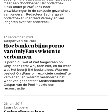
meer een dooddoener. Het onderzoek
‘Seks onder je 25e’ keek naar
ontwikkelingen in de seksuele gezondheid
van jongeren. Redacteur Sacha sprak
onderzoeker Koenraad Vermey en vier
jongeren over het onderzoek.
17 september 2021
Caspar van de Poel
Hoe banken bijna porno
van OnlyFans wisten te
verbannen
Is porno nu wel of niet toegestaan op
OnlyFans? Eerst wel, toen niet, en nu weer
wel. Het bedrijf lijkt besluiteloos. Waarom
besloot OnlyFans om ‘expliciete content’ te
verbieden, en waarom veranderde het
weer van gedachten? Mediaredacteur
Caspar van de Poel maakte een
reconstructie.
26 juni 2017
Laura Lubbers