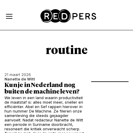
Skip and go to content
Directly to navigation
routine
21 maart 2026
Nanette de Witt
Kun je in Nederland nog
buiten de machine leven?
We leven in een land waarin productiviteit
de maatstaf is: alles moet meer, sneller en
efficiënter. Abel en Sef rappen hierover in
hun nummer De Machine. Ze fileren onze
samenleving die steeds gejaagder
aanvoelt. Nadat redacteur Nanette de Witt
een periode in Suriname doorbracht,
resoneert die kritiek onverwacht scherp.