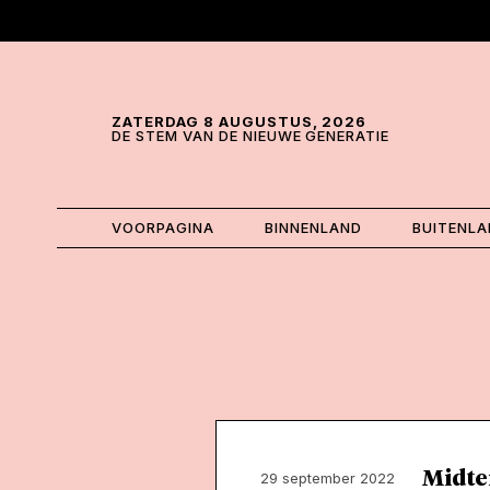
Skip and go to content
Directly to navigation
ZATERDAG 8 AUGUSTUS, 2026
DE STEM VAN DE NIEUWE GENERATIE
VOORPAGINA
BINNENLAND
BUITENL
Midte
29 september 2022