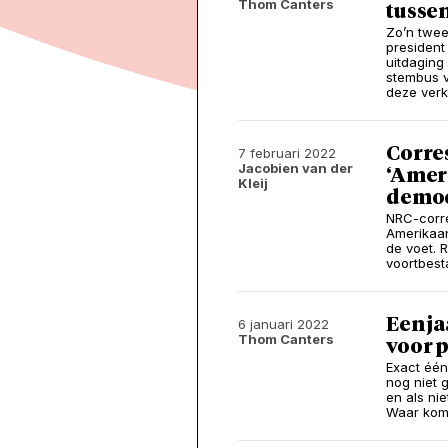
Thom Canters
tusse
Zo’n twee
president
uitdaging
stembus v
deze verki
Corre
7 februari 2022
Jacobien van der
‘Amer
Kleij
democ
NRC-corre
Amerikaan
de voet. 
voortbest
Een ja
6 januari 2022
Thom Canters
voor 
Exact één
nog niet 
en als ni
Waar kom