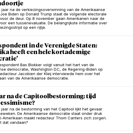
ndoortje
 jaar na de verkiezingsoverwinning van de Amerikaanse
 Joe Biden op Donald Trump staat de volgende electorale
 voor de deur. Op 8 november gaan Amerikanen naar de
oor een tussenevaluatie. De belangrijkste informatie over
ezingsstrijd op een rijtje.
spondent in de Verenigde Staten:
ika heeft een hele kortademige
ratie’
spondent Bas Blokker volgt vanuit het hart van de
se democratie, Washington D.C, de Regering-Biden op
Redacteur Jacobien der Kleij interviewde hem over het
aan van de Amerikaanse democratie.
ar na de Capitoolbestorming: tijd
pessimisme?
 jaar na de bestorming van het Capitool lijkt het gevaar
geweken. De Amerikaanse democratie staat onder druk
et-Amerikaan maakt redacteur Thom Canters zich zorgen.
t dat vandaan?