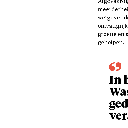
Afgevaardi
meerderheid 
wetgevende 
omvangrijke
groene en s
geholpen.
In 
Was
ged
ver