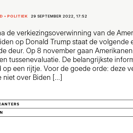
ND
•
POLITIEK
29 SEPTEMBER 2022, 17:52
 na de verkiezingsoverwinning van de Ame
Biden op Donald Trump staat de volgende e
 de deur. Op 8 november gaan Amerikanen
n tussenevaluatie. De belangrijkste infor
jd op een rijtje. Voor de goede orde: deze 
e niet over Biden […]
CANTERS
IN