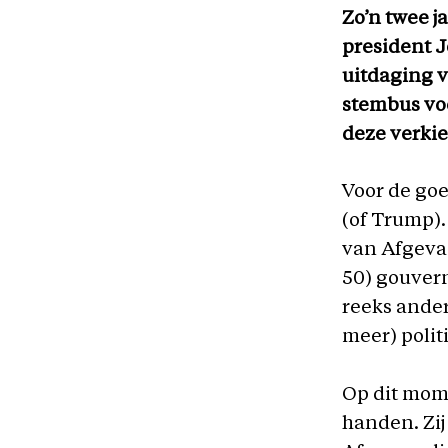
Zo’n twee 
president J
uitdaging 
stembus voo
deze verkiez
Voor de goe
(of Trump).
van Afgevaa
50) gouvern
reeks ander
meer) polit
Op dit mom
handen. Zij