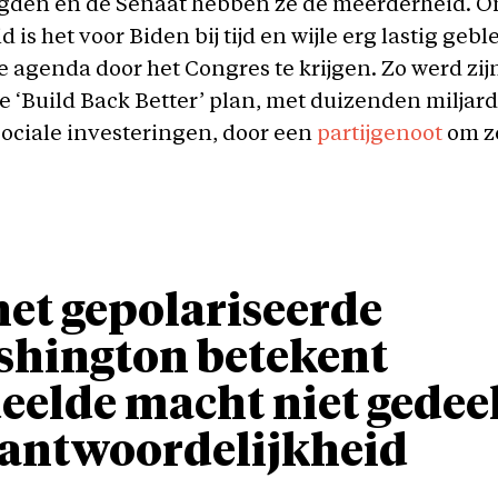
gden en de Senaat hebben ze de meerderheid. O
is het voor Biden bij tijd en wijle erg lastig gebl
agenda door het Congres te krijgen. Zo werd zij
 ‘Build Back Better’ plan, met duizenden miljar
ociale investeringen, door een
partijgenoot
om z
het gepolariseerde
hington betekent
eelde macht niet gedee
antwoordelijkheid