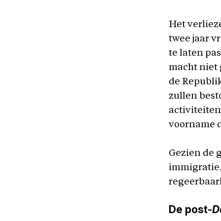
Het verlie
twee jaar v
te laten pa
macht niet 
de Republik
zullen bes
activiteite
voorname d
Gezien de g
immigratie,
regeerbaarh
De post-
D