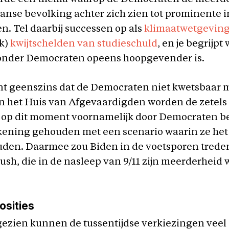
nse bevolking achter zich zien tot prominente i
n. Tel daarbij successen op als
klimaatwetgevin
jk)
kwijtschelden van studieschuld
, en je begrijp
nder Democraten opeens hoopgevender is.
t geenszins dat de Democraten niet kwetsbaar m
n het Huis van Afgevaardigden worden de zetels
op dit moment voornamelijk door Democraten be
ekening gehouden met een scenario waarin ze het
den. Daarmee zou Biden in de voetsporen trede
ush, die in de nasleep van 9/11 zijn meerderheid w
osities
gezien kunnen de tussentijdse verkiezingen veel