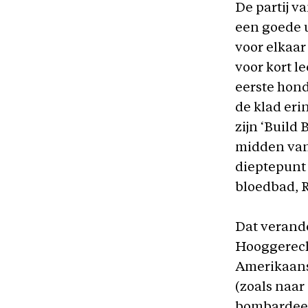
De partij v
een goede u
voor elkaar
voor kort l
eerste hon
de klad eri
zijn ‘Build
midden van 
dieptepunt 
bloedbad, 
Dat verand
Hooggerecht
Amerikaanse
(zoals naar
bombardeer