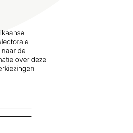
rikaanse
lectorale
 naar de
matie over deze
verkiezingen