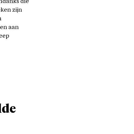
ndanks die
eken zijn
n
den aan
eep
lde