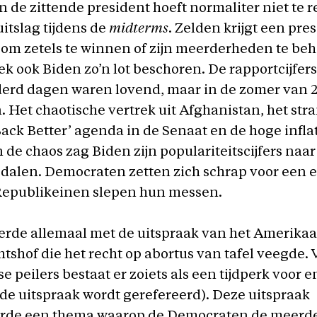
an de zittende president hoeft normaliter niet te
itslag tijdens de
midterms
. Zelden krijgt een pre
 om zetels te winnen of zijn meerderheden te be
eek ook Biden zo’n lot beschoren. De rapportcijfers
derd dagen waren lovend, maar in de zomer van
n. Het chaotische vertrek uit Afghanistan, het st
 Back Better’ agenda in de Senaat en de hoge inflat
de chaos zag Biden zijn populariteitscijfers naa
dalen. Democraten zetten zich schrap voor een e
Republikeinen slepen hun messen.
erde allemaal met de uitspraak van het Amerika
shof die het recht op abortus van tafel veegde. 
 peilers bestaat er zoiets als een tijdperk voor 
 de uitspraak wordt gerefereerd). Deze uitspraak
de een thema waarop de Democraten de meerde