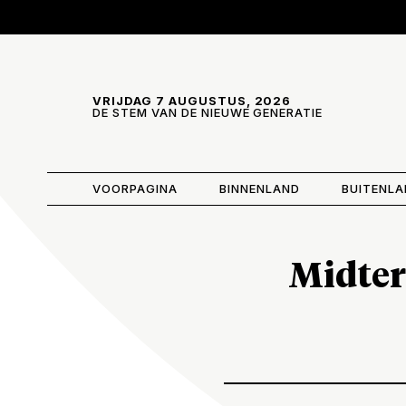
Skip and go to content
Directly to navigation
VRIJDAG 7 AUGUSTUS, 2026
DE STEM VAN DE NIEUWE GENERATIE
VOORPAGINA
BINNENLAND
BUITENL
Midte