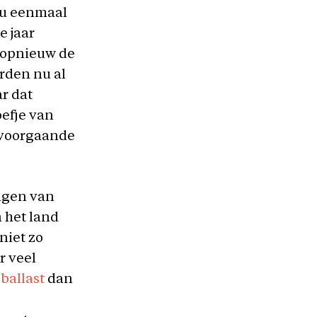
nu eenmaal
e jaar
t opnieuw de
rden nu al
ar dat
oefje van
e voorgaande
lgen van
 het land
niet zo
r veel
s
ballast
dan