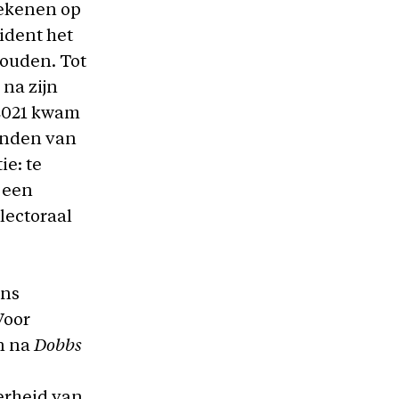
 rekenen op
sident het
houden. Tot
 na zijn
 2021 kwam
randen van
ie: te
r een
lectoraal
ans
Voor
en na
Dobbs
rheid van