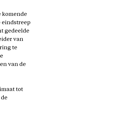
de komende
e eindstreep
nt gedeelde
eider van
ring te
ke
een van de
imaat tot
 de