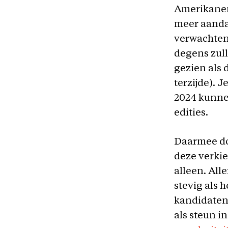
Amerikanen
meer aanda
verwachten,
degens zull
gezien als 
terzijde). 
2024 kunnen
edities.
Daarmee do
deze verkie
alleen. All
stevig als 
kandidaten 
als steun i