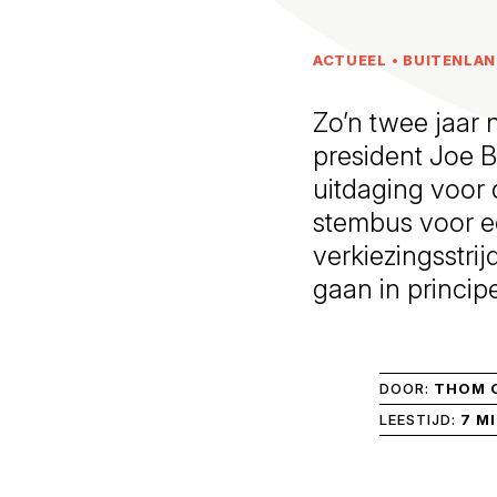
ACTUEEL
•
BUITENLA
Zo’n twee jaar
president Joe 
uitdaging voor
stembus voor ee
verkiezingsstri
gaan in princip
DOOR:
THOM 
LEESTIJD:
7 M