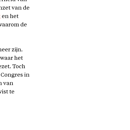
nzet van de
g
en het
t waarom de
eer zijn.
 waar het
zet. Toch
 Congres in
n van
ist te