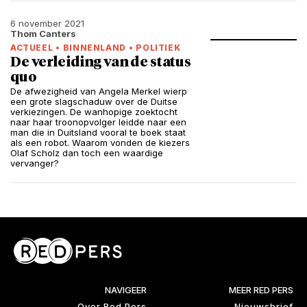
6 november 2021
Thom Canters
ACTUEEL
•
BINNENLAND
•
POLITIEK
De verleiding van de status
quo
De afwezigheid van Angela Merkel wierp
een grote slagschaduw over de Duitse
verkiezingen. De wanhopige zoektocht
naar haar troonopvolger leidde naar een
man die in Duitsland vooral te boek staat
als een robot. Waarom vonden de kiezers
Olaf Scholz dan toch een waardige
vervanger?
NAVIGEER
MEER RED PERS
Over Red Pers
Nieuwsbrief