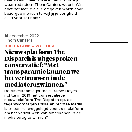
over straat. Geen sprake van in Chicago,
waar redacteur Thom Canters woont. Wat
doet het met je als je omgeven wordt door
bezorgde mensen terwijl jij je veiligheid
altijd voor lief nam?
14 december 2022
Thom Canters
BUITENLAND
•
POLITIEK
Nieuwsplatform The
Dispatch is uitgesproken
conservatief: “Met
transparantie kunnen we
het vertrouwen in de
media terugwinnen.”
De Amerikaanse journalist Steve Hayes
richtte in 2019 het conservatieve
nieuwsplatform The Dispatch op, als
tegenwicht tegen linkse én rechtse media.
Is er een rol weggelegd voor zo’n platform
om het vertrouwen van Amerikanen in de
media terug te winnen?