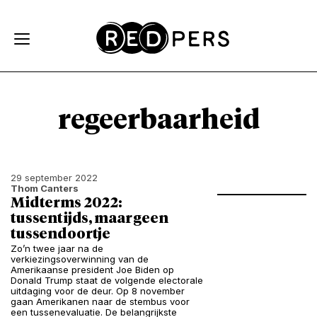
Skip and go to content
Directly to navigation
regeerbaarheid
29 september 2022
Thom Canters
Midterms 2022:
tussentijds, maar geen
tussendoortje
Zo’n twee jaar na de
verkiezingsoverwinning van de
Amerikaanse president Joe Biden op
Donald Trump staat de volgende electorale
uitdaging voor de deur. Op 8 november
gaan Amerikanen naar de stembus voor
een tussenevaluatie. De belangrijkste