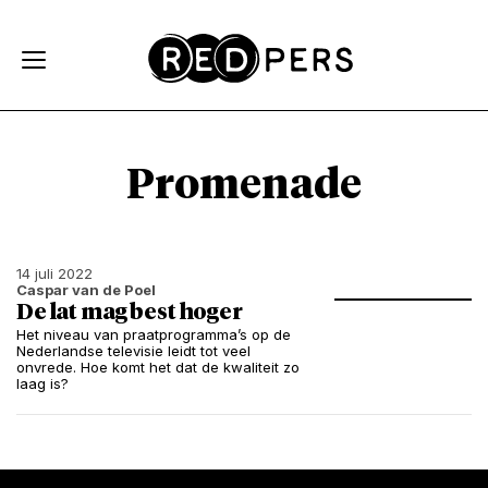
Skip and go to content
Directly to navigation
Promenade
14 juli 2022
Caspar van de Poel
De lat mag best hoger
Het niveau van praatprogramma’s op de
Nederlandse televisie leidt tot veel
onvrede. Hoe komt het dat de kwaliteit zo
laag is?