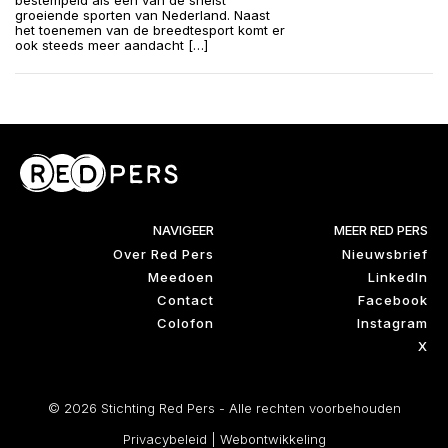
bestempeld als een van de snelst
groeiende sporten van Nederland. Naast
het toenemen van de breedtesport komt er
ook steeds meer aandacht […]
NAVIGEER
MEER RED PERS
Over Red Pers
Nieuwsbrief
Meedoen
LinkedIn
Contact
Facebook
Colofon
Instagram
X
© 2026 Stichting Red Pers - Alle rechten voorbehouden
Privacybeleid
|
Webontwikkeling