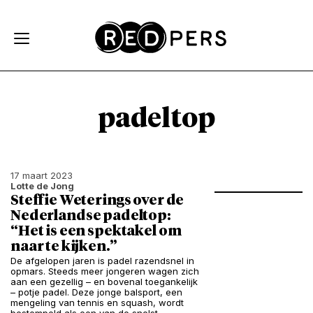
Skip and go to content
Directly to navigation
padeltop
17 maart 2023
Lotte de Jong
Steffie Weterings over de
Nederlandse padeltop:
“Het is een spektakel om
naar te kijken.”
De afgelopen jaren is padel razendsnel in
opmars. Steeds meer jongeren wagen zich
aan een gezellig – en bovenal toegankelijk
– potje padel. Deze jonge balsport, een
mengeling van tennis en squash, wordt