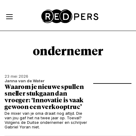
Skip and go to content
Directly to navigation
ondernemer
23 mei 2026
Janna van de Water
Waarom je nieuwe spullen
sneller stukgaan dan
vroeger: ‘Innovatie is vaak
gewoon een verkooptruc’
De mixer van je oma draait nog altijd. Die
van jou gaf het na twee jaar op. Toeval?
Volgens de Duitse ondernemer en schrijver
Gabriel Yoran niet.