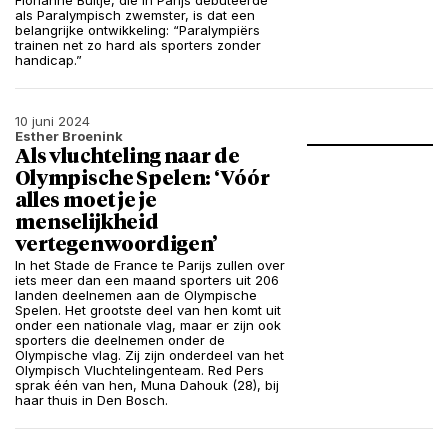
Florianne Bultje, die in Parijs debuteerde
als Paralympisch zwemster, is dat een
belangrijke ontwikkeling: “Paralympiërs
trainen net zo hard als sporters zonder
handicap.”
10 juni 2024
Esther Broenink
Als vluchteling naar de
Olympische Spelen: ‘Vóór
alles moet je je
menselijkheid
vertegenwoordigen’
In het Stade de France te Parijs zullen over
iets meer dan een maand sporters uit 206
landen deelnemen aan de Olympische
Spelen. Het grootste deel van hen komt uit
onder een nationale vlag, maar er zijn ook
sporters die deelnemen onder de
Olympische vlag. Zij zijn onderdeel van het
Olympisch Vluchtelingenteam. Red Pers
sprak één van hen, Muna Dahouk (28), bij
haar thuis in Den Bosch.