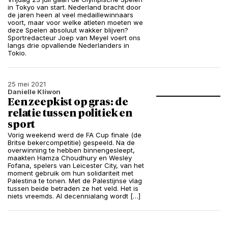
in Tokyo van start. Nederland bracht door
de jaren heen al veel medaillewinnaars
voort, maar voor welke atleten moeten we
deze Spelen absoluut wakker blijven?
Sportredacteur Joep van Meyel voert ons
langs drie opvallende Nederlanders in
Tokio.
25 mei 2021
Danielle Kliwon
Een zeepkist op gras: de
relatie tussen politiek en
sport
Vorig weekend werd de FA Cup finale (de
Britse bekercompetitie) gespeeld. Na de
overwinning te hebben binnengesleept,
maakten Hamza Choudhury en Wesley
Fofana, spelers van Leicester City, van het
moment gebruik om hun solidariteit met
Palestina te tonen. Met de Palestijnse vlag
tussen beide betraden ze het veld. Het is
niets vreemds. Al decennialang wordt […]