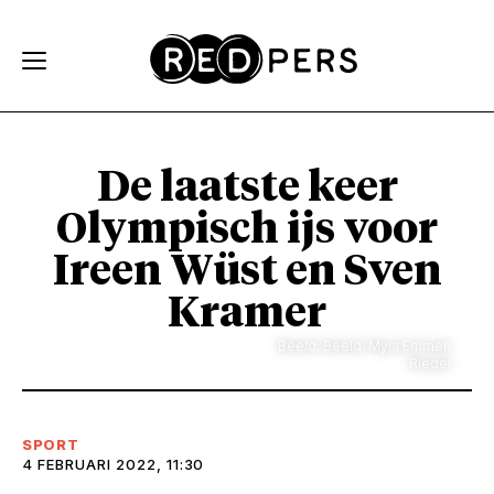
Skip and go to content
Directly to navigation
De laatste keer
Olympisch ijs voor
Ireen Wüst en Sven
Kramer
Beeld: Beeld: Myra Emmen
Riedel
SPORT
4 FEBRUARI 2022, 11:30