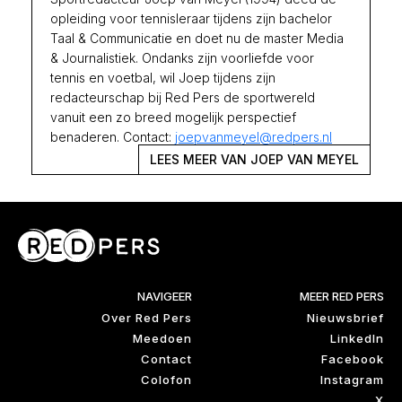
opleiding voor tennisleraar tijdens zijn bachelor
Taal & Communicatie en doet nu de master Media
& Journalistiek. Ondanks zijn voorliefde voor
tennis en voetbal, wil Joep tijdens zijn
redacteurschap bij Red Pers de sportwereld
vanuit een zo breed mogelijk perspectief
benaderen. Contact:
joepvanmeyel@redpers.nl
LEES MEER VAN JOEP VAN MEYEL
NAVIGEER
MEER RED PERS
Over Red Pers
Nieuwsbrief
Meedoen
LinkedIn
Contact
Facebook
Colofon
Instagram
X