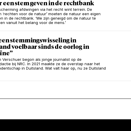
r een stem geven in de rechtbank
cherming afdwingen via het recht wint terrein. De
 ‘rechten voor de natuur’ moeten de natuur een eigen
n in de rechtbank. ‘We zijn geneigd om de natuur te
n vanuit het belang voor de mens.’
 een stemmingswisseling in
and voelbaar sinds de oorlog in
ïne”
 Verschuer begon als jonge journalist op de
actie bij NRC. In 2021 maakte ze de overstap naar het
dentschap in Duitsland. Wat valt haar op, nu ze Duitsland