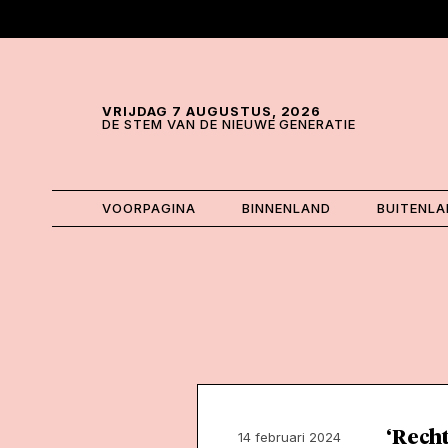
Skip and go to content
Directly to navigation
VRIJDAG 7 AUGUSTUS, 2026
DE STEM VAN DE NIEUWE GENERATIE
VOORPAGINA
BINNENLAND
BUITENL
‘Rech
14 februari 2024