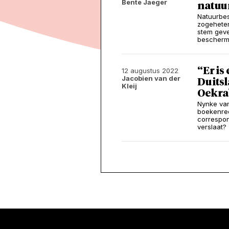
Bente Jaeger
natuu
Natuurbes
zogeheten
stem geve
bescherme
“Er is
12 augustus 2022
Jacobien van der
Duitsl
Kleij
Oekra
Nynke van
boekenred
correspon
verslaat?