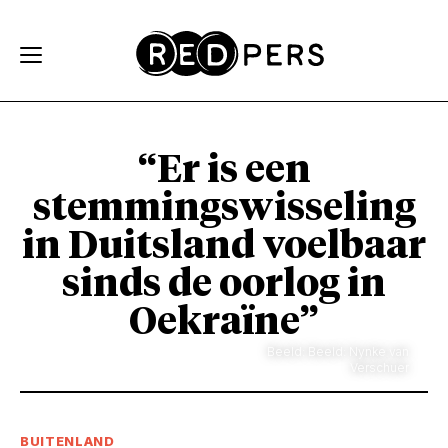
Skip and go to content
Directly to navigation
“Er is een
stemmingswisseling
in Duitsland voelbaar
sinds de oorlog in
Oekraïne”
Beeld: Beeld: Nynke van
Verschuer
BUITENLAND