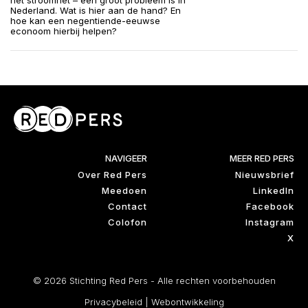
het stroomnet – een groot probleem is in
Nederland. Wat is hier aan de hand? En
hoe kan een negentiende-eeuwse
econoom hierbij helpen?
NAVIGEER
MEER RED PERS
Over Red Pers
Nieuwsbrief
Meedoen
LinkedIn
Contact
Facebook
Colofon
Instagram
X
© 2026 Stichting Red Pers - Alle rechten voorbehouden
Privacybeleid
|
Webontwikkeling