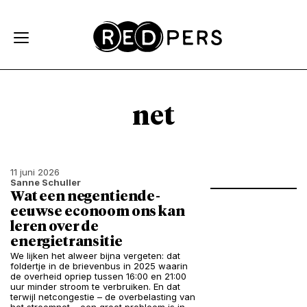
Skip and go to content
Directly to navigation
net
11 juni 2026
Sanne Schuller
Wat een negentiende-
eeuwse econoom ons kan
leren over de
energietransitie
We lijken het alweer bijna vergeten: dat
foldertje in de brievenbus in 2025 waarin
de overheid opriep tussen 16:00 en 21:00
uur minder stroom te verbruiken. En dat
terwijl netcongestie – de overbelasting van