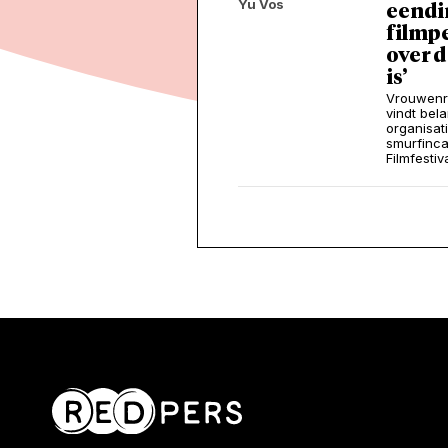
Yu Vos
eendi
filmpe
over 
is’
Vrouwenro
vindt bel
organisa
smurfinca
Filmfestiv