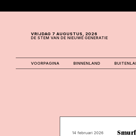
Skip and go to content
Directly to navigation
VRIJDAG 7 AUGUSTUS, 2026
DE STEM VAN DE NIEUWE GENERATIE
VOORPAGINA
BINNENLAND
BUITENL
Smurf
14 februari 2026