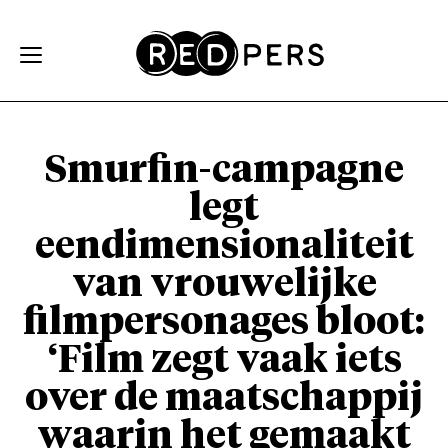
Skip and go to content
Directly to navigation
Smurfin-campagne
legt
eendimensionaliteit
van vrouwelijke
filmpersonages bloot:
‘Film zegt vaak iets
over de maatschappij
waarin het gemaakt