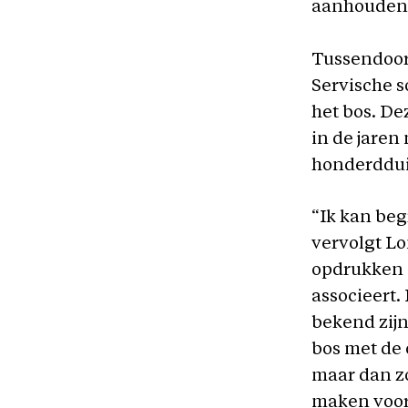
aanhoudend
Tussendoor
Servische s
het bos. De
in de jaren
honderddui
“Ik kan beg
vervolgt Lo
opdrukken i
associeert.
bekend zijn
bos met de 
maar dan zo
maken voor 