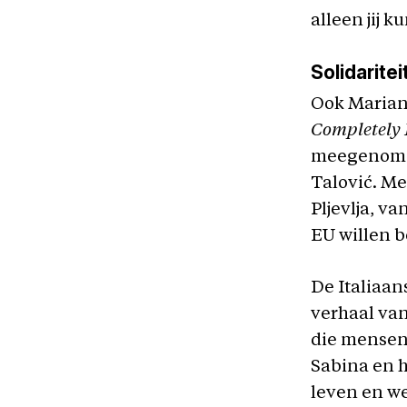
alleen jij 
Solidarite
Ook Mariann
Completely 
meegenomen
Talović. Me
Pljevlja, v
EU willen 
De Italiaan
verhaal van 
die mensen 
Sabina en h
leven en w