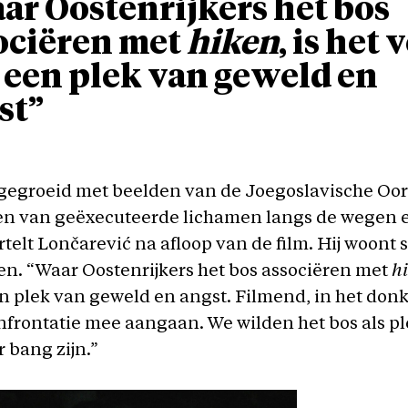
ar Oostenrijkers het bos
ociëren met
hiken
, is het 
 een plek van geweld en
st”
pgegroeid met beelden van de Joegoslavische Oor
n van geëxecuteerde lichamen langs de wegen e
rtelt Lončarević na afloop van de film. Hij woont 
en. “Waar Oostenrijkers het bos associëren met
h
n plek van geweld en angst. Filmend, in het donk
nfrontatie mee aangaan. We wilden het bos als pl
r bang zijn.”