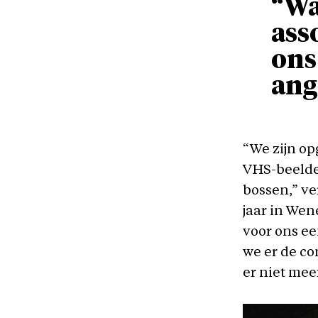
“Wa
ass
ons
ang
“We zijn o
VHS-beelde
bossen,” ve
jaar in Wen
voor ons ee
we er de co
er niet mee