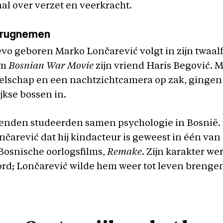
l over verzet en veerkracht.
erugnemen
evo geboren Marko Lončarević volgt in zijn twaa
lm
Bosnian War Movie
zijn vriend Haris Begović. M
elschap en een nachtzichtcamera op zak, gingen 
jkse bossen in.
ienden studeerden samen psychologie in Bosnië.
nčarević dat hij kindacteur is geweest in één van
Bosnische oorlogsfilms,
Remake
. Zijn karakter we
rd; Lončarević wilde hem weer tot leven brenge