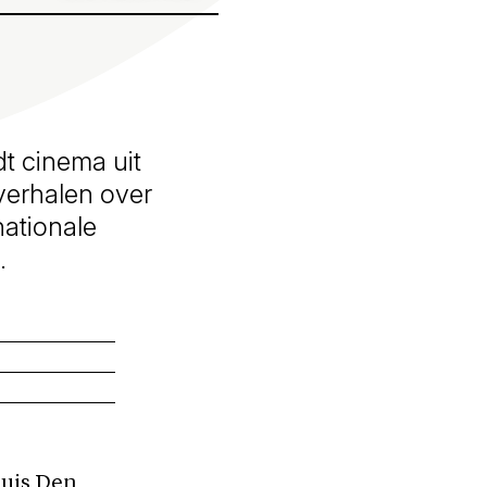
t cinema uit
verhalen over
nationale
.
huis Den