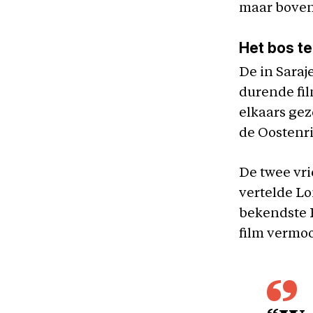
maar bovena
Het bos t
De in Saraj
durende fi
elkaars gez
de Oostenri
De twee vr
vertelde Lo
bekendste 
film vermoo