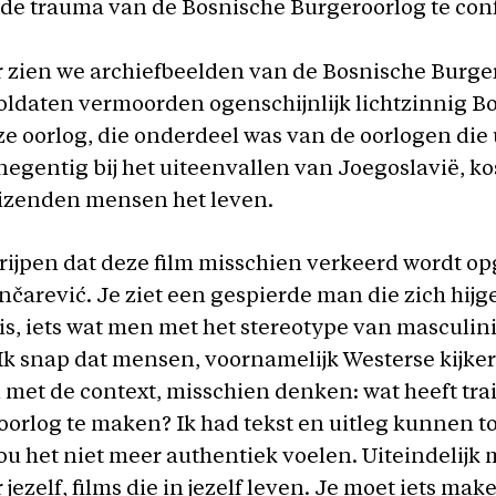
e trauma van de Bosnische Burgeroorlog te con
 zien we archiefbeelden van de Bosnische Burge
oldaten vermoorden ogenschijnlijk lichtzinnig Bo
ze oorlog, die onderdeel was van de oorlogen die
 negentig bij het uiteenvallen van Joegoslavië, ko
zenden mensen het leven.
rijpen dat deze film misschien verkeerd wordt op
nčarević. Je ziet een gespierde man die zich hij
s, iets wat men met het stereotype van masculini
 Ik snap dat mensen, voornamelijk Westerse kijker
 met de context, misschien denken: wat heeft tra
oorlog te maken? Ik had tekst en uitleg kunnen 
u het niet meer authentiek voelen. Uiteindelijk m
jezelf, films die in jezelf leven. Je moet iets mak