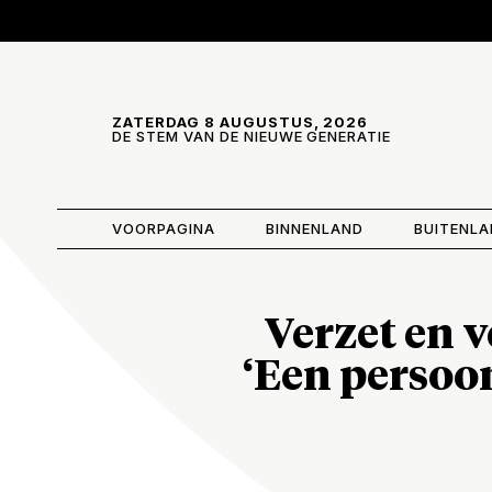
Skip and go to content
Directly to navigation
ZATERDAG 8 AUGUSTUS, 2026
DE STEM VAN DE NIEUWE GENERATIE
VOORPAGINA
BINNENLAND
BUITENL
Verzet en 
‘Een persoo