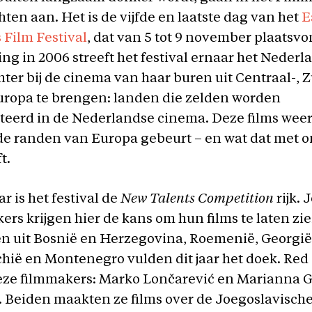
hten aan. Het is de vijfde en laatste dag van het
E
Film Festival
, dat van 5 tot 9 november plaatsvo
ting in 2006 streeft het festival ernaar het Neder
hter bij de cinema van haar buren uit Centraal-, Z
uropa te brengen: landen die zelden worden
teerd in de Nederlandse cinema. Deze films wee
de randen van Europa gebeurt – en wat dat met o
ft.
ar is het festival de
New Talents Competition
rijk. 
rs krijgen hier de kans om hun films te laten zie
n uit Bosnië en Herzegovina, Roemenië, Georgië
chië en Montenegro vulden dit jaar het doek. Red
eze filmmakers: Marko Lončarević en Marianna G
 Beiden maakten ze films over de Joegoslavisch