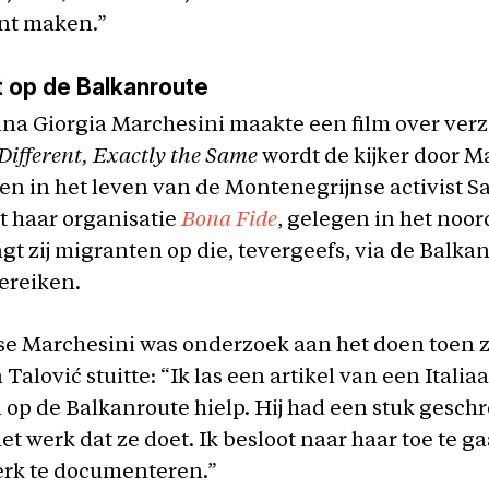
kunt maken.”
it op de Balkanroute
a Giorgia Marchesini maakte een film over verze
Different, Exactly the Same
wordt de kijker door M
 in het leven van de Montenegrijnse activist S
t haar organisatie
Bona Fide
, gelegen in het noor
angt zij migranten op die, tevergeefs, via de Balka
bereiken.
se Marchesini was onderzoek aan het doen toen z
Talović stuitte: “Ik las een artikel van een Italia
op de Balkanroute hielp. Hij had een stuk gesch
et werk dat ze doet. Ik besloot naar haar toe te g
erk te documenteren.”