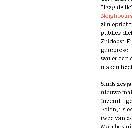
Haag de lic
Neighbours 
zijn oprich
publiek dic
Zuidoost-E
gerepresen
wat er aan 
maken hee
Sinds zes ja
nieuwe make
Inzendinge
Polen, Tsje
twee van d
Marchesini.