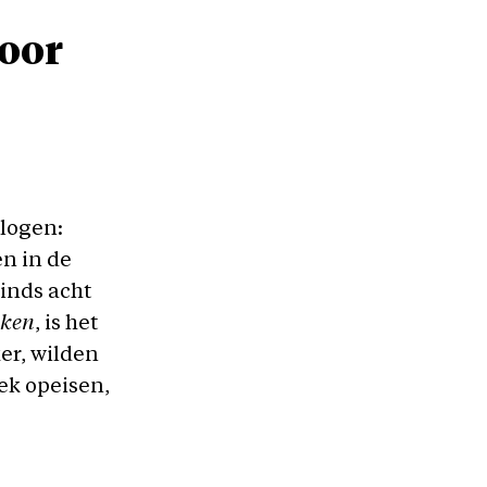
voor
logen:
n in de
sinds acht
iken
, is het
er, wilden
ek opeisen,