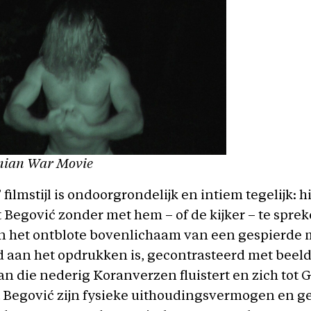
nian War Movie
filmstijl is ondoorgrondelijk en intiem tegelijk: hi
t Begović zonder met hem – of de kijker – te spre
n het ontblote bovenlichaam van een gespierde 
d aan het opdrukken is, gecontrasteerd met beel
n die nederig Koranverzen fluistert en zich tot 
 Begović zijn fysieke uithoudingsvermogen en ge