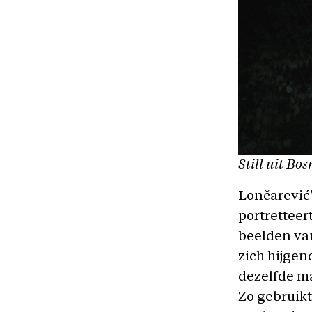
Still uit
Bos
Lončarević’ 
portretteer
beelden va
zich hijgen
dezelfde ma
Zo gebruikt