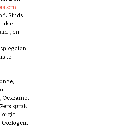
astern
nd. Sinds
landse
uid-, en
rspiegelen
ns te
Jonge,
n.
, Oekraïne,
 Pers sprak
iorgia
e Oorlogen,