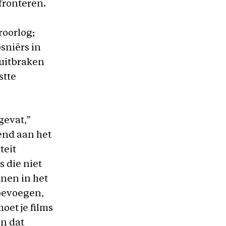
fronteren.
roorlog;
sniërs in
 uitbraken
stte
gevat,”
gend aan het
teit
s die niet
inen in het
toevoegen,
oet je films
en dat