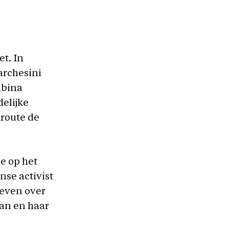
t. In
archesini
abina
delijke
nroute de
e op het
anse activist
reven over
aan en haar