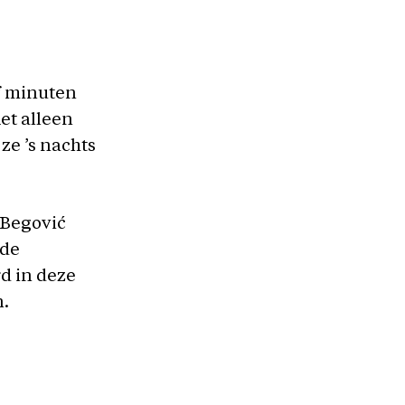
lf minuten
et alleen
ze ’s nachts
 Begović
 de
rd in deze
n.