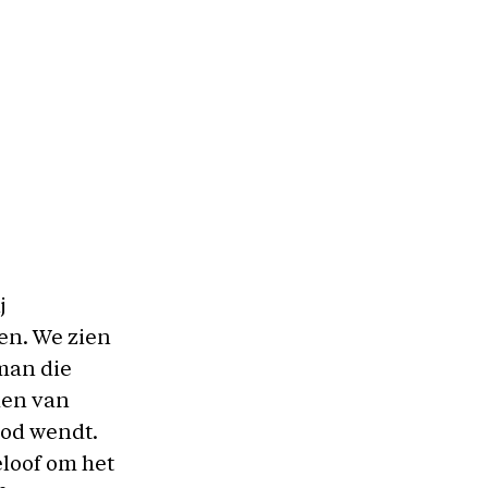
j
ken. We zien
man die
den van
God wendt.
loof om het