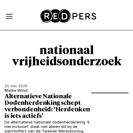
Skip and go to content
Directly to navigation
nationaal
vrijheidsonderzoek
20 mei 2026
Meike Wind
Alternatieve Nationale
Dodenherdenking schept
verbondenheid: ‘Herdenken
is iets actiefs’
De alternatieve nationale dodenherdenking '4
mei inclusief' staat niet alleen stil bij de
slachtoffers van de Tweede Wereldoorlog,