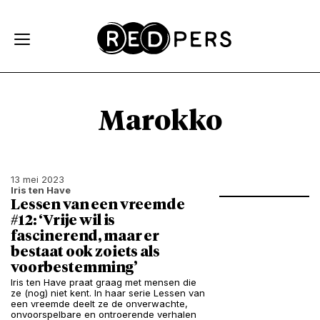
Skip and go to content
Directly to navigation
Marokko
13 mei 2023
Iris ten Have
Lessen van een vreemde
#12: ‘Vrije wil is
fascinerend, maar er
bestaat ook zoiets als
voorbestemming’
Iris ten Have praat graag met mensen die
ze (nog) niet kent. In haar serie Lessen van
een vreemde deelt ze de onverwachte,
onvoorspelbare en ontroerende verhalen