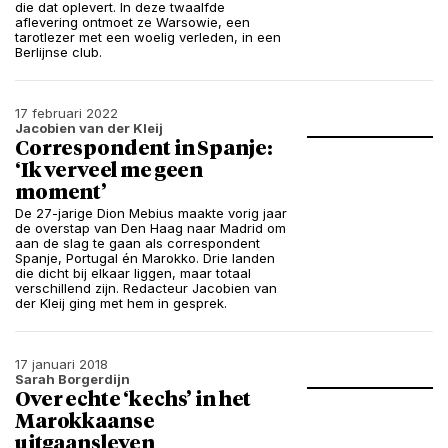
die dat oplevert. In deze twaalfde
aflevering ontmoet ze Warsowie, een
tarotlezer met een woelig verleden, in een
Berlijnse club.
17 februari 2022
Jacobien van der Kleij
Correspondent in Spanje:
‘Ik verveel me geen
moment’
De 27-jarige Dion Mebius maakte vorig jaar
de overstap van Den Haag naar Madrid om
aan de slag te gaan als correspondent
Spanje, Portugal én Marokko. Drie landen
die dicht bij elkaar liggen, maar totaal
verschillend zijn. Redacteur Jacobien van
der Kleij ging met hem in gesprek.
17 januari 2018
Sarah Borgerdijn
Over echte ‘kechs’ in het
Marokkaanse
uitgaansleven