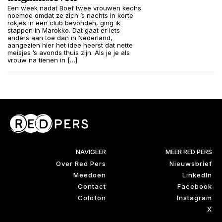
Een week nadat Boef twee vrouwen kechs
noemde omdat ze zich ’s nachts in korte
rokjes in een club bevonden, ging ik
stappen in Marokko. Dat gaat er iets
anders aan toe dan in Nederland,
aangezien hier het idee heerst dat nette
meisjes ’s avonds thuis zijn. Als je je als
vrouw na tienen in […]
NAVIGEER
MEER RED PERS
Over Red Pers
Nieuwsbrief
Meedoen
LinkedIn
Contact
Facebook
Colofon
Instagram
X