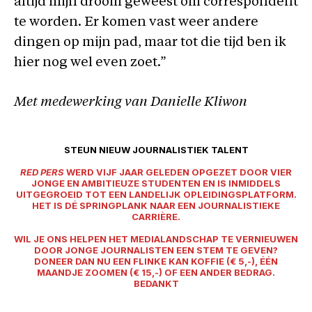
altijd mijn droom geweest om correspondent
te worden. Er komen vast weer andere
dingen op mijn pad, maar tot die tijd ben ik
hier nog wel even zoet.”
Met medewerking van Danielle Kliwon
STEUN NIEUW JOURNALISTIEK TALENT
RED PERS
WERD VIJF JAAR GELEDEN OPGEZET DOOR VIER
JONGE EN AMBITIEUZE STUDENTEN EN IS INMIDDELS
UITGEGROEID TOT EEN LANDELIJK OPLEIDINGSPLATFORM.
HET IS DÉ SPRINGPLANK NAAR EEN JOURNALISTIEKE
CARRIÈRE.
WIL JE ONS HELPEN HET MEDIALANDSCHAP TE VERNIEUWEN
DOOR JONGE JOURNALISTEN EEN STEM TE GEVEN?
DONEER DAN NU EEN FLINKE KAN KOFFIE (€ 5,-), ÉÉN
MAANDJE ZOOMEN (€ 15,-) OF EEN ANDER BEDRAG.
BEDANKT