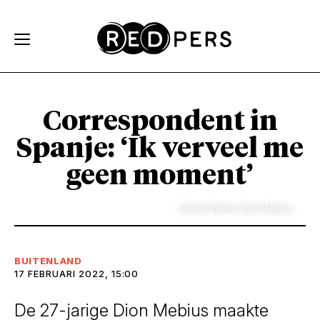
Skip and go to content
Directly to navigation
Correspondent in
Spanje:
‘Ik verveel me
geen moment’
Beeld: Beeld: Dion Mebius
BUITENLAND
17 FEBRUARI 2022, 15:00
De 27-jarige Dion Mebius maakte