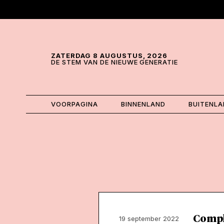
Skip and go to content
Directly to navigation
ZATERDAG 8 AUGUSTUS, 2026
DE STEM VAN DE NIEUWE GENERATIE
VOORPAGINA
BINNENLAND
BUITENL
Complo
19 september 2022