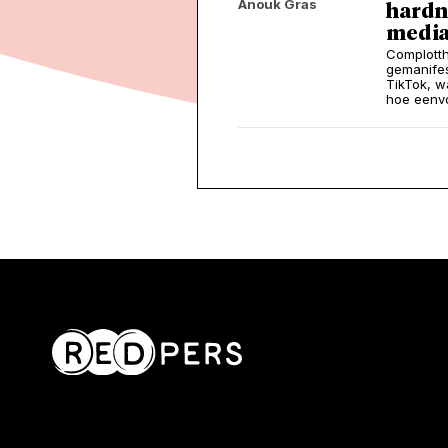
Anouk Gras
hardn
medi
Complotth
gemanifes
TikTok, w
hoe eenvo