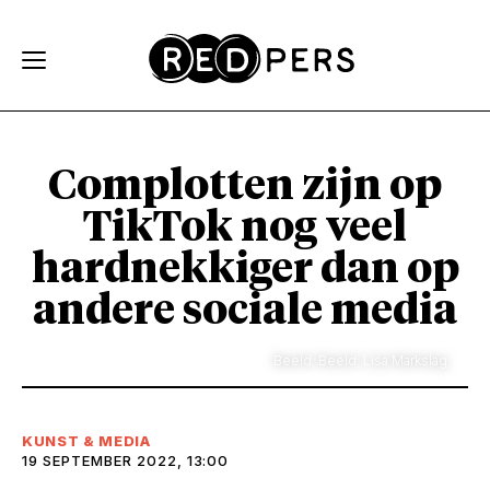
Skip and go to content
Directly to navigation
Complotten zijn op
TikTok nog veel
hardnekkiger dan op
andere sociale media
Beeld: Beeld: Lisa Markslag
KUNST & MEDIA
19 SEPTEMBER 2022, 13:00