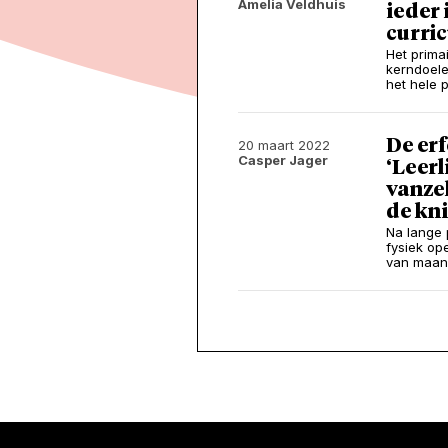
Amelia Veldhuis
ieder 
curri
Het prima
kerndoele
het hele 
De erf
20 maart 2022
Casper Jager
‘Leer
vanze
de kni
Na lange p
fysiek op
van maand