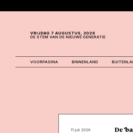
Skip and go to content
Directly to navigation
VRIJDAG 7 AUGUSTUS, 2026
DE STEM VAN DE NIEUWE GENERATIE
VOORPAGINA
BINNENLAND
BUITENL
De ‘ba
11 juli 2026