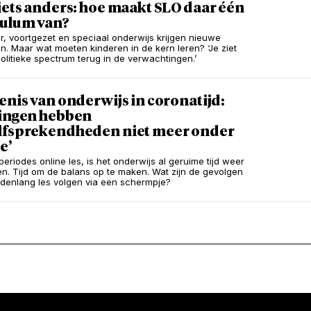
iets anders: hoe maakt SLO daar één
culum van?
ir, voortgezet en speciaal onderwijs krijgen nieuwe
n. Maar wat moeten kinderen in de kern leren? ‘Je ziet
politieke spectrum terug in de verwachtingen.’
enis van onderwijs in coronatijd:
lingen hebben
lfsprekendheden niet meer onder
e’
eriodes online les, is het onderwijs al geruime tijd weer
en. Tijd om de balans op te maken. Wat zijn de gevolgen
enlang les volgen via een schermpje?