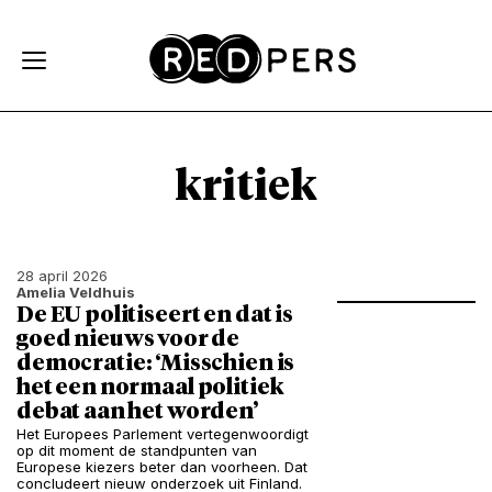
Skip and go to content
Directly to navigation
kritiek
28 april 2026
Amelia Veldhuis
De EU politiseert en dat is
goed nieuws voor de
democratie: ‘Misschien is
het een normaal politiek
debat aan het worden’
Het Europees Parlement vertegenwoordigt
op dit moment de standpunten van
Europese kiezers beter dan voorheen. Dat
concludeert nieuw onderzoek uit Finland.